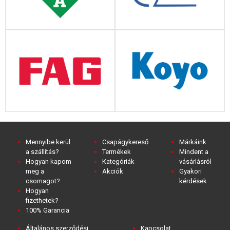
Mennyibe kerül
Csapágykereső
Márkáink
a szállítás?
Termékek
Mindent a
Hogyan kapom
Kategóriák
vásárlásról
meg a
Akciók
Gyakori
csomagot?
kérdések
Hogyan
fizethetek?
100% Garancia
Általános szerződési
Kapcsolat