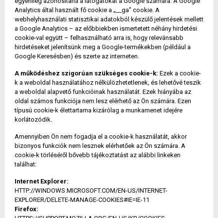
egyénileg azonosítaná a látogatókat a Google számára. A Google
Analytics által használt fő cookie a „__ga” cookie. A
webhelyhasználati statisztikai adatokból készülő jelentések mellett
a Google Analytics – az előbbiekben ismertetett néhány hirdetési
cookie-val együtt – felhasználható arra is, hogy relevánsabb
hirdetéseket jelenítsünk meg a Google-termékekben (például a
Google Keresésben) és szerte az interneten.
A működéshez szigorúan szükséges cookie-k:
Ezek a cookie-
k a weboldal használatához nélkülözhetetlenek, és lehetővé teszik
a weboldal alapvető funkcióinak használatát. Ezek hiányába az
oldal számos funkciója nem lesz elérhető az Ön számára. Ezen
típusú cookie-k élettartama kizárólag a munkamenet idejére
korlátozódik.
Amennyiben Ön nem fogadja el a cookie-k használatát, akkor
bizonyos funkciók nem lesznek elérhetőek az Ön számára. A
cookie-k törléséről bővebb tájékoztatást az alábbi linkeken
találhat:
Internet Explorer:
HTTP://WINDOWS.MICROSOFT.COM/EN-US/INTERNET-
EXPLORER/DELETE-MANAGE-COOKIES#IE=IE-11
Firefox: