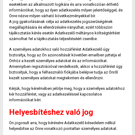
esetekben az alkalmazott logikára és arra vonatkozóan érthető
információkat, hogy az ilyen adatkezelés milyen jelentőséggel, és
Önre nézve milyen várható következményekkel bír.
A jog gyakorlásának célja az adatkezelés jogszerűségének
megállapítására és ellenőrzésére irányulhat, ezért többszöri
tájékoztatás kérés esetén Adatkezelő méltányos költségtérítést
számolhat fel a tájékoztatás teljesítéséért cserébe.
A személyes adatokhoz való hozzáférést Adatkezelő úgy
biztosítja, hogy az Ön azonosítását követően emailben juttatja el
Önhöz a kezelt személyes adatokat és az információkat.
Amennyiben regisztrációval rendelkezik, akkor a hozzáférést úgy
biztosítjuk, hogy a felhasználói fiókjába belépve tudja az Önről
kezelt személyes adatokat megtekinteni és ellenőrizni.
Kérjük, hogy kérelmében jelölje meg, hogy a személyes adatokhoz
kér hozzáférést, vagy az adatkezeléssel kapcsolatos
információkat kéri.
Helyesbítéshez való jog
Ön jogosult arra, hogy kérésére Adatkezelő késedelem nélkül
helyesbítse az Önre vonatkozó pontatlan személyes adatokat.