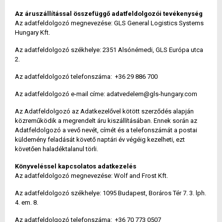
Az áruszállítással összefüggő adatfeldolgozói tevékenység
Az adatfeldolgozó megnevezése: GLS General Logistics Systems
Hungary Kft.
Az adatfeldolgozó székhelye: 2351 Alsónémedi, GLS Európa utca
2.
Az adatfeldolgozó telefonszáma: +36 29 886 700
Az adatfeldolgozó e-mail címe: adatvedelem@gls-hungary.com
Az Adatfeldolgozó az Adatkezelővel kötött szerződés alapján
közreműködik a megrendelt áru kiszállításában. Ennek során az
Adatfeldolgozó a vevő nevét, címét és a telefonszámát a postai
küldemény feladását követő naptári év végéig kezelheti, ezt
követően haladéktalanul törli.
Könyveléssel kapcsolatos adatkezelés
Az adatfeldolgozó megnevezése: Wolf and Frost Kft.
Az adatfeldolgozó székhelye: 1095 Budapest, Boráros Tér 7. 3. lph.
4. em. 8.
Az adatfeldolgozó telefonszáma: +36 70 773 0507