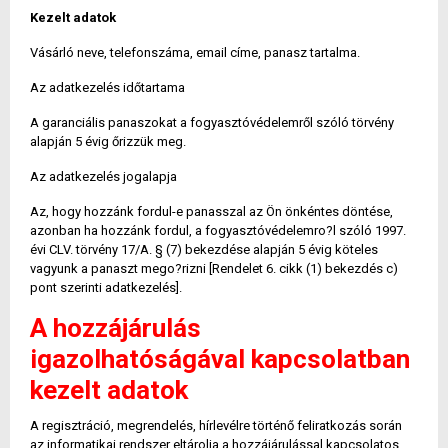
Kezelt adatok
Vásárló neve, telefonszáma, email címe, panasz tartalma.
Az adatkezelés időtartama
A garanciális panaszokat a fogyasztóvédelemről szóló törvény
alapján 5 évig őrizzük meg.
Az adatkezelés jogalapja
Az, hogy hozzánk fordul-e panasszal az Ön önkéntes döntése,
azonban ha hozzánk fordul, a fogyasztóvédelemro?l szóló 1997.
évi CLV. törvény 17/A. § (7) bekezdése alapján 5 évig köteles
vagyunk a panaszt mego?rizni [Rendelet 6. cikk (1) bekezdés c)
pont szerinti adatkezelés].
A hozzájárulás
igazolhatóságával kapcsolatban
kezelt adatok
A regisztráció, megrendelés, hírlevélre történő feliratkozás során
az informatikai rendszer eltárolja a hozzájárulással kapcsolatos