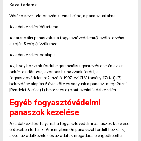
Kezelt adatok
Vásárló neve, telefonszáma, email címe, a panasz tartalma.
Az adatkezelés időtartama
A garanciális panaszokat a fogyasztóvédelemről szóló törvény
alapján 5 évig őrizzük meg.
Az adatkezelés jogalapja
Az, hogy hozzánk fordul-e garanciális ügyintézés esetén az Ön
önkéntes döntése, azonban ha hozzánk fordul, a
fogyasztóvédelemro?l szóló 1997. évi CLV. törvény 17/A. § (7)
bekezdése alapján 5 évig köteles vagyunk a panaszt mego?rizni
[Rendelet 6. cikk (1) bekezdés c) pont szerinti adatkezelés]
Egyéb fogyasztóvédelmi
panaszok kezelése
Az adatkezelési folyamat a fogyasztóvédelmi panaszok kezelése
érdekében történik. Amennyiben Ön panasszal fordult hozzánk,
akkor az adatkezelés és az adatok megadása elengedhetetlen.