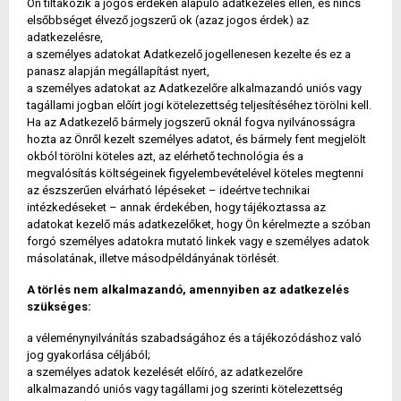
Ön tiltakozik a jogos érdeken alapuló adatkezelés ellen, és nincs
elsőbbséget élvező jogszerű ok (azaz jogos érdek) az
adatkezelésre,
a személyes adatokat Adatkezelő jogellenesen kezelte és ez a
panasz alapján megállapítást nyert,
a személyes adatokat az Adatkezelőre alkalmazandó uniós vagy
tagállami jogban előírt jogi kötelezettség teljesítéséhez törölni kell.
Ha az Adatkezelő bármely jogszerű oknál fogva nyilvánosságra
hozta az Önről kezelt személyes adatot, és bármely fent megjelölt
okból törölni köteles azt, az elérhető technológia és a
megvalósítás költségeinek figyelembevételével köteles megtenni
az észszerűen elvárható lépéseket – ideértve technikai
intézkedéseket – annak érdekében, hogy tájékoztassa az
adatokat kezelő más adatkezelőket, hogy Ön kérelmezte a szóban
forgó személyes adatokra mutató linkek vagy e személyes adatok
másolatának, illetve másodpéldányának törlését.
A törlés nem alkalmazandó, amennyiben az adatkezelés
szükséges:
a véleménynyilvánítás szabadságához és a tájékozódáshoz való
jog gyakorlása céljából;
a személyes adatok kezelését előíró, az adatkezelőre
alkalmazandó uniós vagy tagállami jog szerinti kötelezettség