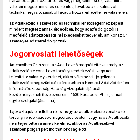
nyilvánosságra hozatal, törlés vagy megsemmisítés, valamint a
véletlen megsemmisülés és sérülés, továbbá az alkalmazott
technika megváltozásából fakadó hozzáférhetetlenné válás ellen.
az Adatkezelő a szervezeti és technikai lehetőségekhez képest
mindent megtesz annak érdekében, hogy adatfeldolgozói is
megfelelő adatbiztonsági intézkedéseket tegyenek, amikor az Ön
személyes adataival dolgoznak.
Jogorvoslati lehetőségek
Amennyiben Ön szerint az Adatkezelő megsértette valamely, az
adatkezelésre vonatkozó törvényi rendelkezést, vagy nem
teljesítette valamely kérelmét, akkor vélelmezett jogellenes
adatkezelés megszüntetése érdekében a Nemzeti Adatvédelmi és
Információszabadság Hatóság vizsgálati eljárását
kezdeményezheti (levelezési cím: 1530 Budapest, Pf.: 5., e-mail:
ugyfelszolgalat@naih.hu).
Tájékoztatjuk emellett arról is, hogy az adatkezelésre vonatkozó
törvényi rendelkezések megsértése esetén, vagy ha az Adatkezelő
nem teljesítette valamely kérelmét, akkor az Adatkezelővel
szemben polgári pert indíthat bíróság előtt.