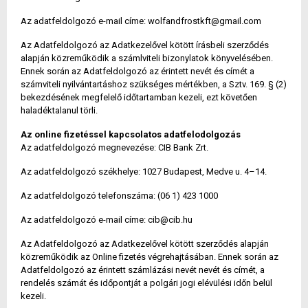
Az adatfeldolgozó e-mail címe: wolfandfrostkft@gmail.com
Az Adatfeldolgozó az Adatkezelővel kötött írásbeli szerződés
alapján közreműködik a számlviteli bizonylatok könyvelésében.
Ennek során az Adatfeldolgozó az érintett nevét és címét a
számviteli nyilvántartáshoz szükséges mértékben, a Sztv. 169. § (2)
bekezdésének megfelelő időtartamban kezeli, ezt követően
haladéktalanul törli.
Az online fizetéssel kapcsolatos adatfelodolgozás
Az adatfeldolgozó megnevezése: CIB Bank Zrt.
Az adatfeldolgozó székhelye: 1027 Budapest, Medve u. 4–14.
Az adatfeldolgozó telefonszáma: (06 1) 423 1000
Az adatfeldolgozó e-mail címe: cib@cib.hu
Az Adatfeldolgozó az Adatkezelővel kötött szerződés alapján
közreműködik az Online fizetés végrehajtásában. Ennek során az
Adatfeldolgozó az érintett számlázási nevét nevét és címét, a
rendelés számát és időpontját a polgári jogi elévülési időn belül
kezeli.