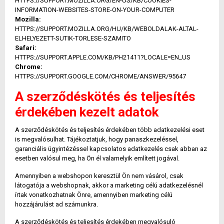
HTTPS://SUPPORT.MOZILLA.ORG/EN-US/KB/COOKIES-
INFORMATION-WEBSITES-STORE-ON-YOUR-COMPUTER
Mozilla:
HTTPS://SUPPORT.MOZILLA.ORG/HU/KB/WEBOLDALAK-ALTAL-
ELHELYEZETT-SUTIK-TORLESE-SZAMITO
Safari:
HTTPS://SUPPORT.APPLE.COM/KB/PH21411?LOCALE=EN_US
Chrome:
HTTPS://SUPPORT.GOOGLE.COM/CHROME/ANSWER/95647
A szerződéskötés és teljesítés
érdekében kezelt adatok
A szerződéskötés és teljesítés érdekében több adatkezelési eset
is megvalósulhat. Tájékoztatjuk, hogy panaszkezeléssel,
garanciális ügyintézéssel kapcsolatos adatkezelés csak abban az
esetben valósul meg, ha Ön él valamelyik említett jogával.
Amennyiben a webshopon keresztül Ön nem vásárol, csak
látogatója a webshopnak, akkor a marketing célú adatkezelésnél
írtak vonatkozhatnak Önre, amennyiben marketing célú
hozzájárulást ad számunkra.
A szerződéskötés és teljesítés érdekében megvalósuló