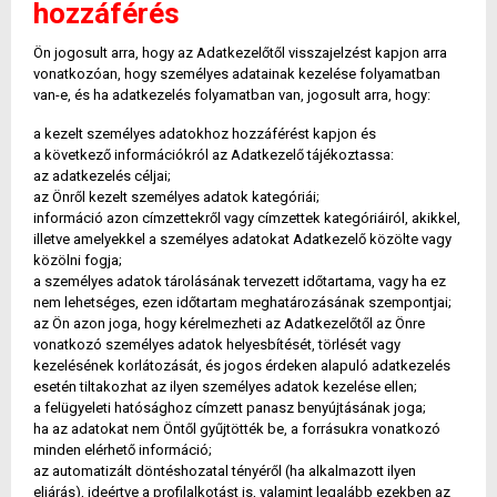
hozzáférés
Ön jogosult arra, hogy az Adatkezelőtől visszajelzést kapjon arra
vonatkozóan, hogy személyes adatainak kezelése folyamatban
van-e, és ha adatkezelés folyamatban van, jogosult arra, hogy:
a kezelt személyes adatokhoz hozzáférést kapjon és
a következő információkról az Adatkezelő tájékoztassa:
az adatkezelés céljai;
az Önről kezelt személyes adatok kategóriái;
információ azon címzettekről vagy címzettek kategóriáiról, akikkel,
illetve amelyekkel a személyes adatokat Adatkezelő közölte vagy
közölni fogja;
a személyes adatok tárolásának tervezett időtartama, vagy ha ez
nem lehetséges, ezen időtartam meghatározásának szempontjai;
az Ön azon joga, hogy kérelmezheti az Adatkezelőtől az Önre
vonatkozó személyes adatok helyesbítését, törlését vagy
kezelésének korlátozását, és jogos érdeken alapuló adatkezelés
esetén tiltakozhat az ilyen személyes adatok kezelése ellen;
a felügyeleti hatósághoz címzett panasz benyújtásának joga;
ha az adatokat nem Öntől gyűjtötték be, a forrásukra vonatkozó
minden elérhető információ;
az automatizált döntéshozatal tényéről (ha alkalmazott ilyen
eljárás), ideértve a profilalkotást is, valamint legalább ezekben az