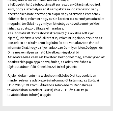
a felügyeleti hatósághoz címzett panasz benyújtásának jogáról;
arról, hogy a személyes adat szolgáltatása jogszabályon vagy
szerződéses kötelezettségen alapul vagy szerződés kötésének
előfeltétele-e, valamint hogy az Ön köteles-e a személyes adatokat
megadni, továbbá hogy milyen lehetséges következményeikkel
járhat az adatszolgáltatás elmaradása;
az automatizált döntéshozatal tényéről (ha alkalmazott ilyen
eljárás), ideértve a profilalkotást is, valamint legalább ezekben az
esetekben az alkalmazott logikára és arra vonatkozóan érthető
információkat, hogy az ilyen adatkezelés milyen jelentőséggel, és
Önre nézve milyen várható következményekkel bír.
Az adatkezelés csak ezt követően kezdődhet meg, amennyiben az
adatkezelés jogalapja hozzájárulás, az adatkezeléshez a
tájékoztatáson felül Önnek hozzá is kell járulnia.
A jelen dokumentum a webshop működésével kapcsolatban
minden releváns adatkezelési információt tartalmaz az Európai
Unió 2016/679 számú Általános Adatvédelmi Rendelete (a
továbbiakban: Rendelet. GDPR) és a 2011. évi CXII. tv. (a
továbbiakban: Infotv.) alapján.