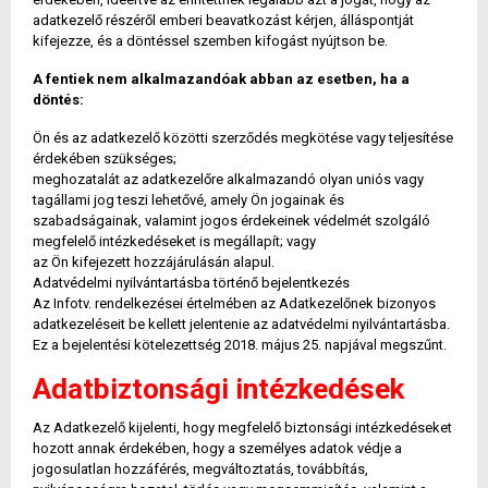
adatkezelő részéről emberi beavatkozást kérjen, álláspontját
kifejezze, és a döntéssel szemben kifogást nyújtson be.
A fentiek nem alkalmazandóak abban az esetben, ha a
döntés:
Ön és az adatkezelő közötti szerződés megkötése vagy teljesítése
érdekében szükséges;
meghozatalát az adatkezelőre alkalmazandó olyan uniós vagy
tagállami jog teszi lehetővé, amely Ön jogainak és
szabadságainak, valamint jogos érdekeinek védelmét szolgáló
megfelelő intézkedéseket is megállapít; vagy
az Ön kifejezett hozzájárulásán alapul.
Adatvédelmi nyilvántartásba történő bejelentkezés
Az Infotv. rendelkezései értelmében az Adatkezelőnek bizonyos
adatkezeléseit be kellett jelentenie az adatvédelmi nyilvántartásba.
Ez a bejelentési kötelezettség 2018. május 25. napjával megszűnt.
Adatbiztonsági intézkedések
Az Adatkezelő kijelenti, hogy megfelelő biztonsági intézkedéseket
hozott annak érdekében, hogy a személyes adatok védje a
jogosulatlan hozzáférés, megváltoztatás, továbbítás,