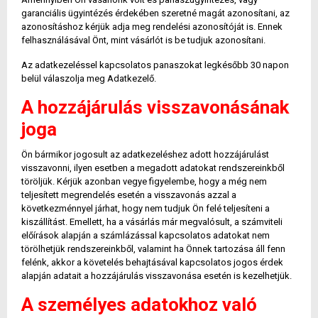
garanciális ügyintézés érdekében szeretné magát azonosítani, az
azonosításhoz kérjük adja meg rendelési azonosítóját is. Ennek
felhasználásával Önt, mint vásárlót is be tudjuk azonosítani.
Az adatkezeléssel kapcsolatos panaszokat legkésőbb 30 napon
belül válaszolja meg Adatkezelő.
A hozzájárulás visszavonásának
joga
Ön bármikor jogosult az adatkezeléshez adott hozzájárulást
visszavonni, ilyen esetben a megadott adatokat rendszereinkből
töröljük. Kérjük azonban vegye figyelembe, hogy a még nem
teljesített megrendelés esetén a visszavonás azzal a
következménnyel járhat, hogy nem tudjuk Ön felé teljesíteni a
kiszállítást. Emellett, ha a vásárlás már megvalósult, a számviteli
előírások alapján a számlázással kapcsolatos adatokat nem
törölhetjük rendszereinkből, valamint ha Önnek tartozása áll fenn
felénk, akkor a követelés behajtásával kapcsolatos jogos érdek
alapján adatait a hozzájárulás visszavonása esetén is kezelhetjük.
A személyes adatokhoz való