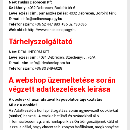
Név:
Paulus Debrecen Kft
Székhely:
4032 Debrecen, Borbíró tér 6.
Levelezési cím, panaszkezelés:
4032 Debrecen, Borbíró tér 6.
E-mail:
info@onlinecsapagy.hu
Telefonszám:
+36 52 447 880, +36 52 430 636
Weboldal:
http://www.onlinecsapagy.hu
Tárhelyszolgáltató
Név:
DEAL-INFORM KFT.
Levelezési cím:
4031 Debrecen, Széchenyi u. 76/A.
E-mail cím:
info@ideahonlapom.hu
Telefonszám:
+36 30 349-6028
A webshop üzemeltetése során
végzett adatkezelések leírása
A cookie-k használatával kapcsolatos tájékoztatás
Mi az a cookie?
Az Adatkezelő a honlap látogatása során úgynevezett cookie-kat
(sütiket) használ. A cookie betűből és számokból álló
információcsomag, amit honlapunk az Ön böngészőjének küld el
azzal a céllal, hogy elmentse bizonyos beállításait, megkönnyítse