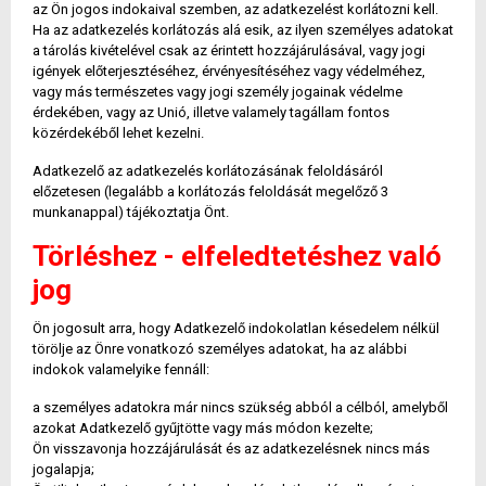
az Ön jogos indokaival szemben, az adatkezelést korlátozni kell.
Ha az adatkezelés korlátozás alá esik, az ilyen személyes adatokat
a tárolás kivételével csak az érintett hozzájárulásával, vagy jogi
igények előterjesztéséhez, érvényesítéséhez vagy védelméhez,
vagy más természetes vagy jogi személy jogainak védelme
érdekében, vagy az Unió, illetve valamely tagállam fontos
közérdekéből lehet kezelni.
Adatkezelő az adatkezelés korlátozásának feloldásáról
előzetesen (legalább a korlátozás feloldását megelőző 3
munkanappal) tájékoztatja Önt.
Törléshez - elfeledtetéshez való
jog
Ön jogosult arra, hogy Adatkezelő indokolatlan késedelem nélkül
törölje az Önre vonatkozó személyes adatokat, ha az alábbi
indokok valamelyike fennáll:
a személyes adatokra már nincs szükség abból a célból, amelyből
azokat Adatkezelő gyűjtötte vagy más módon kezelte;
Ön visszavonja hozzájárulását és az adatkezelésnek nincs más
jogalapja;