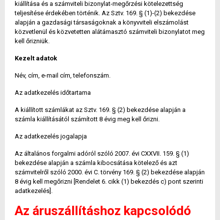
kiállítása és a számviteli bizonylat-megőrzési kötelezettség
teljesítése érdekében történik. Az Sztv. 169. § (1)-(2) bekezdése
alapján a gazdasági társaságoknak a könyvviteli elszámolást
közvetlenül és közvetetten alátámasztó számviteli bizonylatot meg
kell őrizniük.
Kezelt adatok
Név, cím, e-mail cím, telefonszám.
Az adatkezelés időtartama
A kiállított számlákat az Sztv. 169. § (2) bekezdése alapján a
számla kiállításától számított 8 évig meg kell őrizni.
Az adatkezelés jogalapja
Az általános forgalmi adóról szóló 2007. évi CXXVII. 159. § (1)
bekezdése alapján a számla kibocsátása kötelező és azt
számvitelről szóló 2000. évi C. törvény 169. § (2) bekezdése alapján
8 évig kell megőrizni [Rendelet 6. cikk (1) bekezdés c) pont szerinti
adatkezelés].
Az áruszállításhoz kapcsolódó