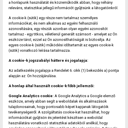
a honlapunk használatát és közreműködik abban, hogy néhány
releváns, statisztikai jellegű információt gyűjtsünk a látogatóinkról.
A cookie-k (sütik) egy része nem tartalmaz személyes
információkat, és nem alkalmas az egyéni felhasználó
azonosítására, egy részük azonban olyan egyéni azonosítót
tartalmaz - egy titkos, véletlenül generált számsort - amelyet az Ön
eszköze tárol, ezzel az Ön azonosíthatóságát is biztosítja. Az
egyes cookie-k (sütik) működési időtartamát az egyes cookie-k
(sütik) vonatkozó leírása tartalmazza.
A cookie-k jogszabályi háttere és jogalapja:
Az adatkezelés jogalapja a Rendelet 6. cikk (1) bekezdés a) pontja
alapján az Ön hozzájárulása.
A honlap által használt cookie-k főbb jellemzői:
Google Analytics cookie:
A Google Analytics a Google elemző
eszköze, amely abban segít a weboldalak és alkalmazások
tulajdonosainak, hogy pontosabb képet kapjanak látogatóik
tevékenységeiről. A szolgáltatás cookie-kat használhat, hogy
információkat gyűjtsön és jelentést készítsen a weboldal
használatára vonatkozó statisztikai adatokból anélkül, hogy