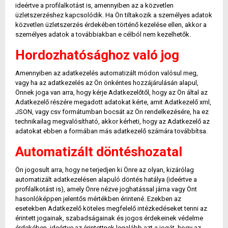
ideértve a profilalkotást is, amennyiben az a közvetlen
üzletszerzéshez kapcsolódik. Ha Ön tiltakozik a személyes adatok
közvetlen üzletszerzés érdekében történő kezelése ellen, akkor a
személyes adatok a továbbiakban e célból nem kezelhetők.
Hordozhatósághoz való jog
Amennyiben az adatkezelés automatizált módon valósul meg,
vagy ha az adatkezelés az Ön önkéntes hozzájárulásán alapul,
Önnek joga van arra, hogy kérje Adatkezelőtől, hogy az Ön által az
Adatkezelő részére megadott adatokat kérte, amit Adatkezelő xml,
JSON, vagy csv formátumban bocsát az Ön rendelkezésére, ha ez
technikailag megvalósítható, akkor kérheti, hogy az Adatkezelő az
adatokat ebben a formában más adatkezelő számára továbbítsa.
Automatizált döntéshozatal
Ön jogosult arra, hogy ne terjedjen ki Önre az olyan, kizárólag
automatizált adatkezelésen alapuló döntés hatálya (ideértve a
profilalkotást is), amely Önre nézve joghatással járna vagy Önt
hasonlóképpen jelentős mértékben érintené. Ezekben az
esetekben Adatkezelő köteles megfelelő intézkedéseket tenni az
érintett jogainak, szabadságainak és jogos érdekeinek védelme
érdekében, ideértve az érintettnek legalább azt a jogát, hogy az