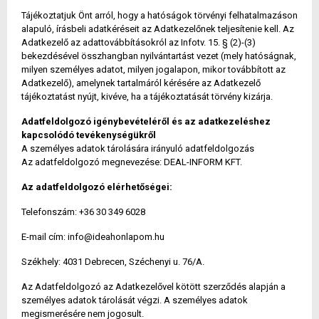
Tájékoztatjuk Önt arról, hogy a hatóságok törvényi felhatalmazáson
alapuló, írásbeli adatkéréseit az Adatkezelőnek teljesítenie kell. Az
Adatkezelő az adattovábbításokról az Infotv. 15. § (2)-(3)
bekezdésével összhangban nyilvántartást vezet (mely hatóságnak,
milyen személyes adatot, milyen jogalapon, mikor továbbított az
Adatkezelő), amelynek tartalmáról kérésére az Adatkezelő
tájékoztatást nyújt, kivéve, ha a tájékoztatását törvény kizárja.
Adatfeldolgozó igénybevételéről és az adatkezeléshez
kapcsolódó tevékenységükről
A személyes adatok tárolására irányuló adatfeldolgozás
Az adatfeldolgozó megnevezése: DEAL-INFORM KFT.
Az adatfeldolgozó elérhetőségei:
Telefonszám: +36 30 349 6028
E-mail cím: info@ideahonlapom.hu
Székhely: 4031 Debrecen, Széchenyi u. 76/A.
Az Adatfeldolgozó az Adatkezelővel kötött szerződés alapján a
személyes adatok tárolását végzi. A személyes adatok
megismerésére nem jogosult.