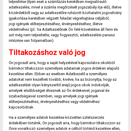
teljesítése (ilyen eset a számlázás keretében megvalósuló
adatkezelés, mivel a számla megőrzését jogszabály írja elő), illetve
közérdekből vagy az adatkezelőre ruházott közhatalmi jogosítvány
gyakorlása keretében végzett feladat végrehajtása céljából;
jogi igények előterjesztéséhez, érvényesítéséhez, illetve
védelméhez (pl.: ha Adatkezelőnek Ön felé követelése áll fenn és
azt még nem teljesítette, vagy fogyasztói, adatkezelési panasz
intézése van folyamatban).
Tiltakozáshoz való jog
Ön jogosult arra, hogy a saját helyzetével kapcsolatos okokból
bármikor tiltakozzon személyes adatainak jogos érdeken alapuló
kezelése ellen. Ebben az esetben Adatkezelő a személyes
adatokat nem kezelheti tovább, kivéve, ha az bizonyítja, hogy az
adatkezelést olyan kényszerítő erejű jogos okok indokolják,
amelyek elsőbbséget élveznek az Ön érdekeivel, jogaival és
szabadságaival szemben, vagy amelyek jogi igények
előterjesztéséhez, érvényesítéséhez vagy védelméhez
kapcsolódnak.
Ha a személyes adatok kezelése közvetlen üzletszerzés
érdekében történik, Ön jogosult arra, hogy bármikor tiltakozzon az
Önre vonatkozó személyes adatok e célból történő kezelése ellen,