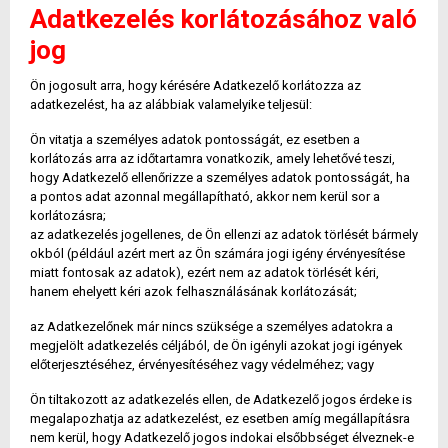
Adatkezelés korlátozásához való
jog
Ön jogosult arra, hogy kérésére Adatkezelő korlátozza az
adatkezelést, ha az alábbiak valamelyike teljesül:
Ön vitatja a személyes adatok pontosságát, ez esetben a
korlátozás arra az időtartamra vonatkozik, amely lehetővé teszi,
hogy Adatkezelő ellenőrizze a személyes adatok pontosságát, ha
a pontos adat azonnal megállapítható, akkor nem kerül sor a
korlátozásra;
az adatkezelés jogellenes, de Ön ellenzi az adatok törlését bármely
okból (például azért mert az Ön számára jogi igény érvényesítése
miatt fontosak az adatok), ezért nem az adatok törlését kéri,
hanem ehelyett kéri azok felhasználásának korlátozását;
az Adatkezelőnek már nincs szüksége a személyes adatokra a
megjelölt adatkezelés céljából, de Ön igényli azokat jogi igények
előterjesztéséhez, érvényesítéséhez vagy védelméhez; vagy
Ön tiltakozott az adatkezelés ellen, de Adatkezelő jogos érdeke is
megalapozhatja az adatkezelést, ez esetben amíg megállapításra
nem kerül, hogy Adatkezelő jogos indokai elsőbbséget élveznek-e