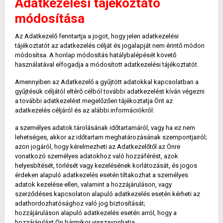
Adatkezelési tájékoztató
módosítása
Az Adatkezelő fenntartja a jogot, hogy jelen adatkezelési
tájékoztatót az adatkezelés célját és jogalapját nem érintő módon
módosítsa. A honlap módosítás hatálybalépését követő
használatával elfogadja a módosított adatkezelési tájékoztatót.
Amennyiben az Adatkezelő a gyűjtött adatokkal kapcsolatban a
gyűjtésük céljától eltérő célból további adatkezelést kíván végezni
a további adatkezelést megelőzően tájékoztatja Önt az
adatkezelés céljáról és az alábbi információkról:
a személyes adatok tárolásának időtartamáról, vagy ha ez nem
lehetséges, akkor az időtartam meghatározásának szempontjairól;
azon jogáról, hogy kérelmezheti az Adatkezelőtől az Önre
vonatkozó személyes adatokhoz való hozzáférést, azok
helyesbítését, törlését vagy kezelésének korlátozását, és jogos
érdeken alapuló adatkezelés esetén tiltakozhat a személyes
adatok kezelése ellen, valamint a hozzájáruláson, vagy
szerződéses kapcsolaton alapuló adatkezelés esetén kérheti az
adathordozhatósághoz való jog biztosítását;
hozzájáruláson alapuló adatkezelés esetén arról, hogy a
hozzájárulást Ön bármikor visszavonhatja,