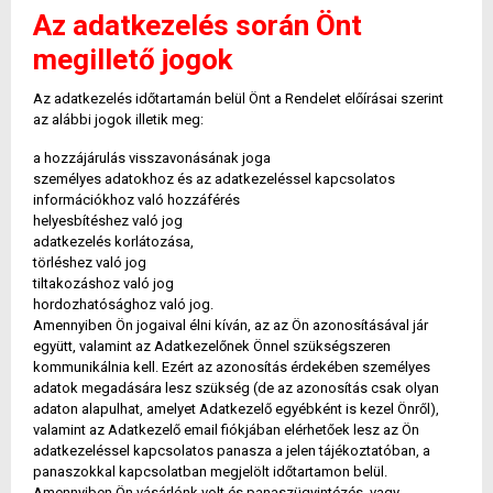
Az adatkezelés során Önt
megillető jogok
Az adatkezelés időtartamán belül Önt a Rendelet előírásai szerint
az alábbi jogok illetik meg:
a hozzájárulás visszavonásának joga
személyes adatokhoz és az adatkezeléssel kapcsolatos
információkhoz való hozzáférés
helyesbítéshez való jog
adatkezelés korlátozása,
törléshez való jog
tiltakozáshoz való jog
hordozhatósághoz való jog.
Amennyiben Ön jogaival élni kíván, az az Ön azonosításával jár
együtt, valamint az Adatkezelőnek Önnel szükségszeren
kommunikálnia kell. Ezért az azonosítás érdekében személyes
adatok megadására lesz szükség (de az azonosítás csak olyan
adaton alapulhat, amelyet Adatkezelő egyébként is kezel Önről),
valamint az Adatkezelő email fiókjában elérhetőek lesz az Ön
adatkezeléssel kapcsolatos panasza a jelen tájékoztatóban, a
panaszokkal kapcsolatban megjelölt időtartamon belül.
Amennyiben Ön vásárlónk volt és panaszügyintézés, vagy