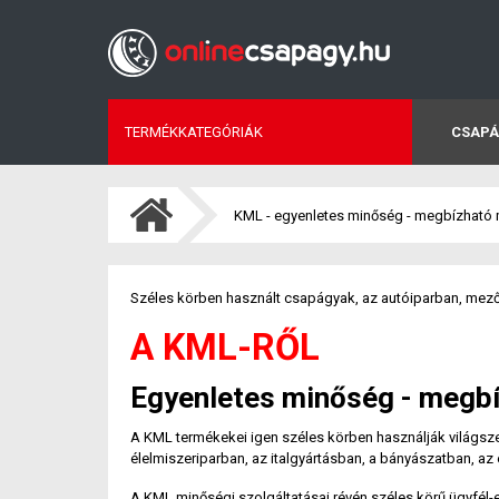
TERMÉKKATEGÓRIÁK
CSAPÁ
KML - egyenletes minőség - megbízható 
Széles körben használt csapágyak, az autóiparban, mező
A KML-RŐL
Egyenletes minőség - megbí
A KML termékekei igen széles körben használják világs
élelmiszeriparban, az italgyártásban, a bányászatban, az e
A KML minőségi szolgáltatásai révén széles körű ügyfél-e