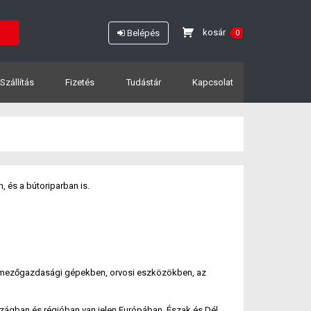
kosár
Belépés
0
Szállítás
Fizetés
Tudástár
Kapcsolat
 és a bútoriparban is.
és mezőgazdasági gépekben, orvosi eszközökben, az
rszágban és régióban van jelen Európában, Észak és Dél