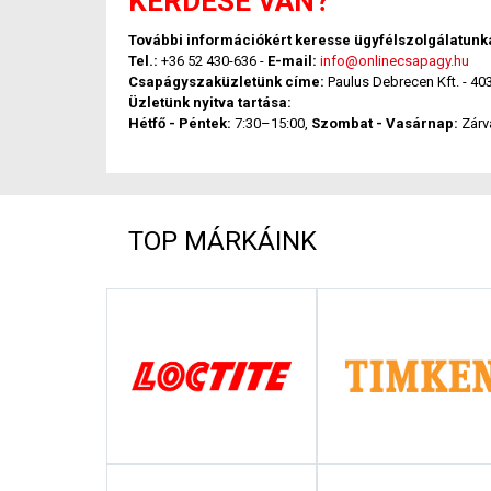
KÉRDÉSE VAN?
További információkért keresse ügyfélszolgálatunk
Tel.:
+36 52 430-636 -
E-mail:
info@onlinecsapagy.hu
Csapágyszaküzletünk címe:
Paulus Debrecen Kft. - 40
Üzletünk nyitva tartása:
Hétfő - Péntek:
7:30–15:00,
Szombat - Vasárnap:
Zárv
TOP MÁRKÁINK