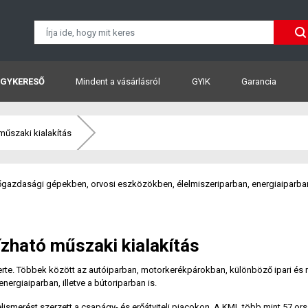
GYKERESŐ
Mindent a vásárlásról
GYIK
Garancia
műszaki kialakítás
gazdasági gépekben, orvosi eszközökben, élelmiszeriparban, energiaiparban,
zható műszaki kialakítás
zerte. Többek között az autóiparban, motorkerékpárokban, különböző ipari 
nergiaiparban, illetve a bútoriparban is.
lismerést szerzett a csapágy- és erőátviteli piacokon. A KML több mint 57 o