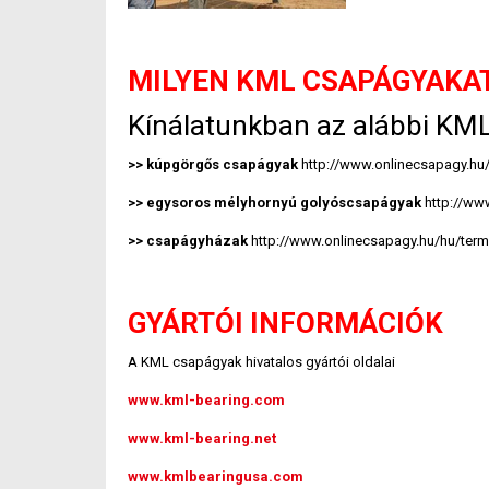
MILYEN KML CSAPÁGYAKA
Kínálatunkban az alábbi KML 
>> kúpgörgős csapágyak
http://www.onlinecsapagy.h
>> egysoros mélyhornyú golyóscsapágyak
http://ww
>> csapágyházak
http://www.onlinecsapagy.hu/hu/te
GYÁRTÓI INFORMÁCIÓK
A KML csapágyak hivatalos gyártói oldalai
www.kml-bearing.com
www.kml-bearing.net
www.kmlbearingusa.com