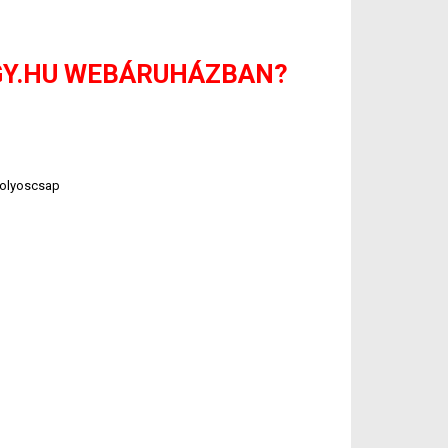
GY.HU WEBÁRUHÁZBAN?
golyoscsap