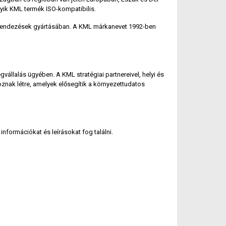
yik KML termék ISO-kompatibilis.
i berendezések gyártásában. A KML márkanevet 1992-ben
vállalás ügyében. A KML stratégiai partnereivel, helyi és
nak létre, amelyek elősegítik a környezettudatos
nformációkat és leírásokat fog találni.