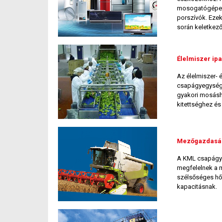
mosogatógépek,
porszívók. Ezek
során keletkező
Élelmiszer ip
Az élelmiszer- 
csapágyegysége
gyakori mosásh
kitettséghez és
Mezőgazdaság
A KML csapágya
megfelelnek a 
szélsőséges hő
kapacitásnak.