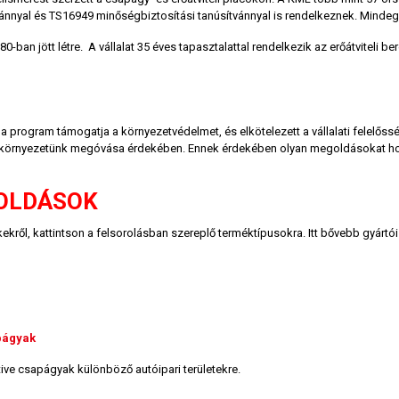
vánnyal és TS16949 minőségbiztosítási tanúsítvánnyal is rendelkeznek. Mindeg
-ban jött létre. A vállalat 35 éves tapasztalattal rendelkezik az erőátvitel
 program támogatja a környezetvédelmet, és elkötelezett a vállalati felelősség
, a környezetünk megóvása érdekében. Ennek érdekében olyan megoldásokat hoz
OLDÁSOK
ről, kattintson a felsorolásban szereplő terméktípusokra. Itt bővebb gyártói i
págyak
ve csapágyak különböző autóipari területekre.