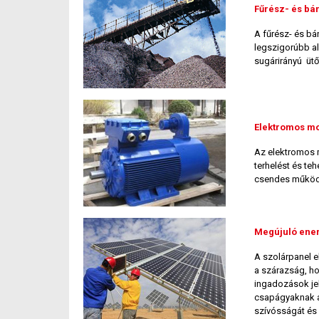
Fűrész- és b
A fűrész- és bá
legszigorúbb al
sugárirányú ütőt
Elektromos mo
Az elektromos 
terhelést és te
csendes működé
Megújuló ene
A szolárpanel e
a szárazság, h
ingadozások jel
csapágyaknak al
szívósságát és 