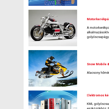
Motorkerékpá
A motorkerékpá
alkalmazásokho
golyóscsapágy
Snow Mobile 
Alacsony hőmér
E
lektromos ké
KML golyóscsapá
eszközökhöz. P