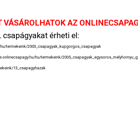
T VÁSÁROLHATOK AZ ONLINECSAPA
csapágyakat érheti el:
u/hu/termekeink/2003_csapagyak_kupgorgos_csapagyak
w.onlinecsapagy.hu/hu/termekeink/2005_csapagyak_egysoros_melyhornyu_
rmekeink/13_csapagyhazak