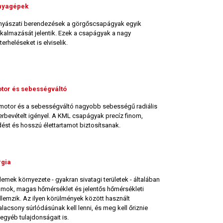
ányagépek
nyászati ​​berendezések a görgőscsapágyak egyik
kalmazását jelentik. Ezek a csapágyak a nagy
erheléseket is elviselik.
tor és sebességváltó
motor és a sebességváltó nagyobb sebességű radiális
herbevételt igényel. A KML csapágyak precíz finom,
st és hosszú élettartamot biztosítsanak.
rgia
lemek környezete - gyakran sivatagi területek - általában
omok, magas hőmérséklet és jelentős hőmérsékleti
lemzik. Az ilyen körülmények között használt
acsony súrlódásúnak kell lenni, és meg kell őriznie
egyéb tulajdonságait is.