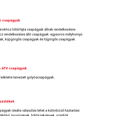
r csapágyak
rokhoz többfajta csapágyak állnak rendelkezésre-
z rendelkezésre álló csapágyak: egysoros mélyhornyú
ak, kúpgörgős csapágyak és tűgörgős csapágyak.
& ATV csapágyak
sékletre tervezett golyóscsapágyak.
szülékek
gyak ideális választás lehet a különböző háztartási
éldául: mosógépek, hűtőszekrények, szárítók,