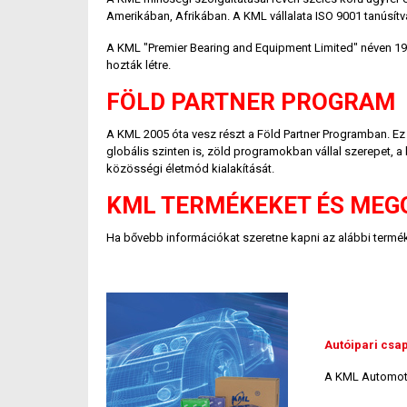
Amerikában, Afrikában. A KML vállalata ISO 9001 tanúsít
A KML "Premier Bearing and Equipment Limited" néven 1980
hozták létre.
FÖLD PARTNER PROGRAM
A KML 2005 óta vesz részt a Föld Partner Programban. Ez a
globális szinten is, zöld programokban vállal szerepet
közösségi életmód kialakítását.
KML TERMÉKEKET ÉS MEG
Ha bővebb információkat szeretne kapni az alábbi termékek
Autóipari csa
A KML Automoti