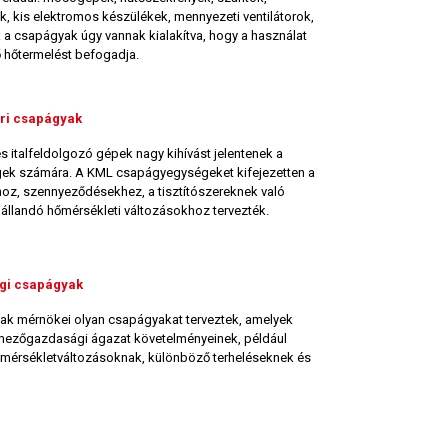
 kis elektromos készülékek, mennyezeti ventilátorok,
 a csapágyak úgy vannak kialakítva, hogy a használat
 hőtermelést befogadja.
ari csapágyak
és italfeldolgozó gépek nagy kihívást jelentenek a
k számára. A KML csapágyegységeket kifejezetten a
oz, szennyeződésekhez, a tisztítószereknek való
 állandó hőmérsékleti változásokhoz tervezték.
i csapágyak
k mérnökei olyan csapágyakat terveztek, amelyek
mezőgazdasági ágazat követelményeinek, például
mérsékletváltozásoknak, különböző terheléseknek és