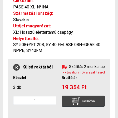
Cikkszám:
PASE 40 XL-N*INA
Származási ország:
Slovakia
Utójel magyarázat:
XL: Hosszú élettartamú csapágy.
Helyettesítő:
SY 508+YET 208, SY 40 FM, ASE 08N+GRAE 40
NPPB, SY40FM
Külső raktárból
Szállítás 2 munkanap
R
>> további infók a szállításról
Készlet
Bruttó ár
19 354 Ft
2 db
Kosárba