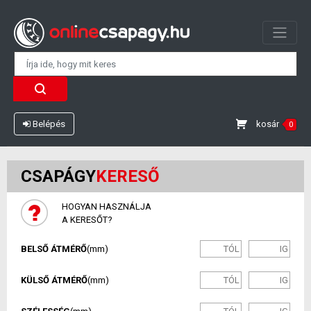
kosár
Belépés
0
CSAPÁGY
KERESŐ
HOGYAN HASZNÁLJA
A KERESŐT?
BELSŐ ÁTMÉRŐ
(mm)
KÜLSŐ ÁTMÉRŐ
(mm)