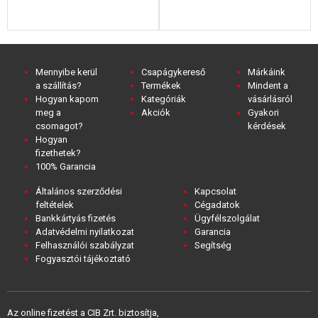
Mennyibe kerül
Csapágykereső
Márkáink
a szállítás?
Termékek
Mindent a
Hogyan kapom
Kategóriák
vásárlásról
meg a
Akciók
Gyakori
csomagot?
kérdések
Hogyan
fizethetek?
100% Garancia
Általános szerződési
Kapcsolat
feltételek
Cégadatok
Bankkártyás fizetés
Ügyfélszolgálat
Adatvédelmi nyilatkozat
Garancia
Felhasználói szabályzat
Segítség
Fogyasztói tájékoztató
Az online fizetést a CIB Zrt. biztosítja,