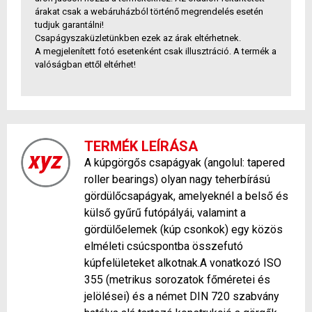
árakat csak a webáruházból történő megrendelés esetén
tudjuk garantálni!
Csapágyszaküzletünkben ezek az árak eltérhetnek.
A megjelenített fotó esetenként csak illusztráció. A termék a
valóságban ettől eltérhet!
TERMÉK LEÍRÁSA
A kúpgörgős csapágyak (angolul: tapered
roller bearings) olyan nagy teherbírású
gördülőcsapágyak, amelyeknél a belső és
külső gyűrű futópályái, valamint a
gördülőelemek (kúp csonkok) egy közös
elméleti csúcspontba összefutó
kúpfelületeket alkotnak.A vonatkozó ISO
355 (metrikus sorozatok főméretei és
jelölései) és a német DIN 720 szabvány