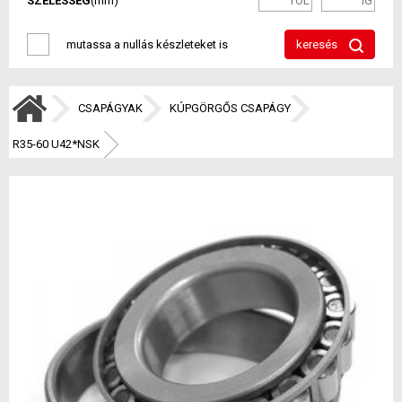
SZÉLESSÉG
(mm)
mutassa a nullás készleteket is
keresés
CSAPÁGYAK
KÚPGÖRGŐS CSAPÁGY
R35-60 U42*NSK