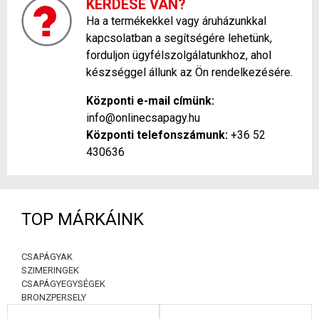
KÉRDÉSE VAN?
Ha a termékekkel vagy áruházunkkal
kapcsolatban a segítségére lehetünk,
forduljon ügyfélszolgálatunkhoz, ahol
készséggel állunk az Ön rendelkezésére.
Központi e-mail címünk:
info@onlinecsapagy.hu
Központi telefonszámunk:
+36 52
430636
TOP MÁRKÁINK
CSAPÁGYAK
SZIMERINGEK
CSAPÁGYEGYSÉGEK
BRONZPERSELY