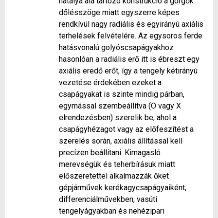
hatálya alá tartozó konstrukció a görgők
dőlésszöge miatt egyszerre képes
rendkívül nagy radiális és egyirányú axiális
terhelések felvételére. Az egysoros ferde
hatásvonalú golyóscsapágyakhoz
hasonlóan a radiális erő itt is ébreszt egy
axiális eredő erőt, így a tengely kétirányú
vezetése érdekében ezeket a
csapágyakat is szinte mindig párban,
egymással szembeállítva (O vagy X
elrendezésben) szerelik be, ahol a
csapágyhézagot vagy az előfeszítést a
szerelés során, axiális állítással kell
precízen beállítani. Kimagasló
merevségük és teherbírásuk miatt
előszeretettel alkalmazzák őket
gépjárművek kerékagycsapágyaiként,
differenciálművekben, vasúti
tengelyágyakban és nehézipari