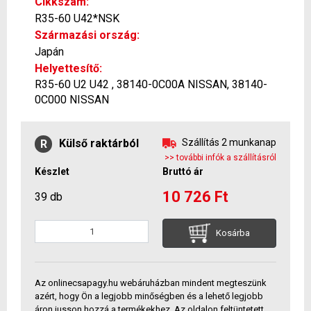
Cikkszám:
R35-60 U42*NSK
Származási ország:
Japán
Helyettesítő:
R35-60 U2 U42 , 38140-0C00A NISSAN, 38140-
0C000 NISSAN
Külső raktárból
Szállítás 2 munkanap
R
>> további infók a szállításról
Készlet
Bruttó ár
10 726 Ft
39 db
Kosárba
Az onlinecsapagy.hu webáruházban mindent megteszünk
azért, hogy Ön a legjobb minőségben és a lehető legjobb
áron jusson hozzá a termékekhez. Az oldalon feltüntetett