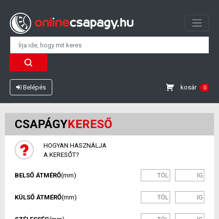
kosár
Belépés
0
CSAPÁGY
KERESŐ
HOGYAN HASZNÁLJA
A KERESŐT?
BELSŐ ÁTMÉRŐ
(mm)
KÜLSŐ ÁTMÉRŐ
(mm)