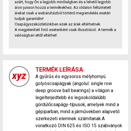
azért, hogy Ön a legjobb minőségben és a lehető legjobb
áron jusson hozzá a termékekhez. Az oldalon feltüntetett
árakat csak a webáruházból történő megrendelés esetén
tudjuk garantálni!
Csapágyszaküzletünkben ezek az árak eltérhetnek.
A megjelenített fotó esetenként csak illusztráció. A termék a
valóságban ettől eltérhet!
TERMÉK LEÍRÁSA
A gyűrűs és egysoros mélyhornyú
golyóscsapágyak (angolul: single row
deep groove ball bearings) a világon a
legelterjedtebb és legsokoldalúbb
gördülőcsapágy-típusok, amelyek mind a
gépiparban, mind a járművekben alapvető
szerkezeti elemnek számítanak.A
vonatkozó DIN 625 és ISO 15 szabványok