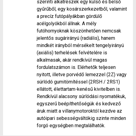
szerinti alkatrészek egy külső és belső
gyűrűből, egy kosárszerkezetből, valamint
a precíz futópályákban gördülő
acélgolyókból állnak. A mély
futóhornyoknak köszönhetően nemcsak
jelentős sugárirányú (radiális), hanem
mindkét irányból mérsékelt tengelyirányú
(axiális) terhelések felvételére is
alkalmasak, akár rendkívül magas
fordulatszámon is. Elérhetők teljesen
nyitott, illetve porvédő lemezzel (2Z) vagy
súrlódó gumitömítéssel (2RSH / 2RS1)
ellátott, élettartam-kenésű kivitelben is.
Rendkívül alacsony súrlódási nyomatékuk,
egyszerű beépíthetőségük és kedvező
áruk miatt a villanymotoroktól kezdve az
autóipari sebességváltókig szinte minden
forgó egységben megtalálhatók.