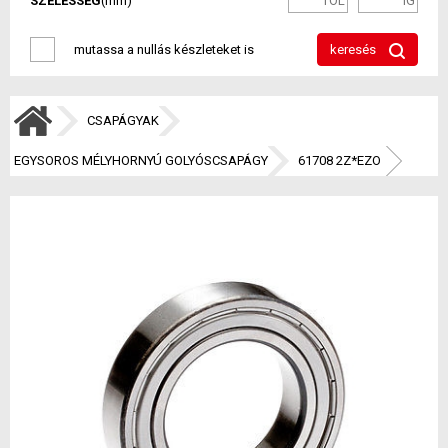
SZÉLESSÉG
(mm)
mutassa a nullás készleteket is
keresés
CSAPÁGYAK
EGYSOROS MÉLYHORNYÚ GOLYÓSCSAPÁGY
61708 2Z*EZO