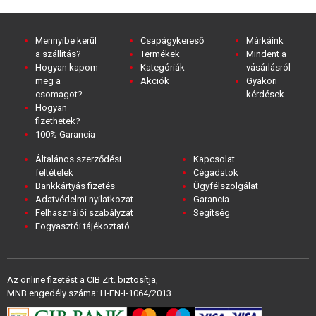
Mennyibe kerül
Csapágykereső
Márkáink
a szállítás?
Termékek
Mindent a
Hogyan kapom
Kategóriák
vásárlásról
meg a
Akciók
Gyakori
csomagot?
kérdések
Hogyan
fizethetek?
100% Garancia
Általános szerződési
Kapcsolat
feltételek
Cégadatok
Bankkártyás fizetés
Ügyfélszolgálat
Adatvédelmi nyilatkozat
Garancia
Felhasználói szabályzat
Segítség
Fogyasztói tájékoztató
Az online fizetést a CIB Zrt. biztosítja,
MNB engedély száma: H-EN-I-1064/2013