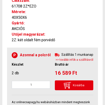
Cikkszám:
61708 2Z*EZO
Mérete:
40X50X6
Gyártó:
AKCIÓS
Utójel magyarázat:
2Z: két oldalt fém porvédő
Azonnal a polcról
Szállítás 1 munkanap
P
>> további infók a szállításról
Készlet
Bruttó ár
16 589 Ft
2 db
Kosárba
Az onlinecsapagy.hu webáruházban mindent megteszünk