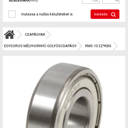
SZÉLESSÉG
(mm)
mutassa a nullás készleteket is
keresés
CSAPÁGYAK
EGYSOROS MÉLYHORNYÚ GOLYÓSCSAPÁGY
RMS 10 2Z*KBS