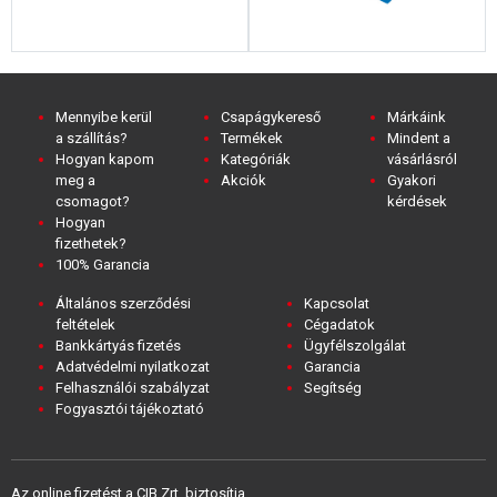
Mennyibe kerül
Csapágykereső
Márkáink
a szállítás?
Termékek
Mindent a
Hogyan kapom
Kategóriák
vásárlásról
meg a
Akciók
Gyakori
csomagot?
kérdések
Hogyan
fizethetek?
100% Garancia
Általános szerződési
Kapcsolat
feltételek
Cégadatok
Bankkártyás fizetés
Ügyfélszolgálat
Adatvédelmi nyilatkozat
Garancia
Felhasználói szabályzat
Segítség
Fogyasztói tájékoztató
Az online fizetést a CIB Zrt. biztosítja,