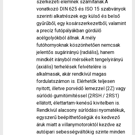
szerkezeti elemnek számítanak.A
vonatkozó DIN 625 és ISO 15 szabványok
szerinti alkatrészek egy külső és belső
gyűrűből, egy kosárszerkezetből, valamint
a precíz futópályákban gördülő
acélgolyókból állnak. A mély
futóhornyoknak köszönhetően nemcsak
jelentős sugárirányú (radiális), hanem
mindkét irányból mérsékelt tengelyirányú
(axiális) terhelések felvételére is
alkalmasak, akár rendkívül magas
fordulatszámon is. Elérhetők teljesen
nyitott, illetve porvédő lemezzel (2Z) vagy
súrlódó gumitömítéssel (2RSH / 2RS1)
ellátott, élettartam-kenésű kivitelben is.
Rendkívül alacsony súrlódási nyomatékuk,
egyszerű beépíthetőségük és kedvező
áruk miatt a villanymotoroktól kezdve az
autóipari sebességváltókig szinte minden