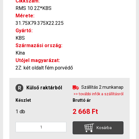
Cikkszám:
RMS 10 2Z*KBS
Mérete:
31.75X79.375X22.225
Gyártó:
KBS
Származási ország:
Kína
Utójel magyarázat:
2Z: két oldalt fém porvédő
Külső raktárból
Szállítás 2 munkanap
R
>> további infók a szállításról
Készlet
Bruttó ár
2 668 Ft
1 db
Kosárba