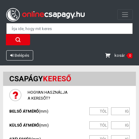
kosár
Belépés
0
CSAPÁGY
KERESŐ
HOGYAN HASZNÁLJA
A KERESŐT?
BELSŐ ÁTMÉRŐ
(mm)
KÜLSŐ ÁTMÉRŐ
(mm)