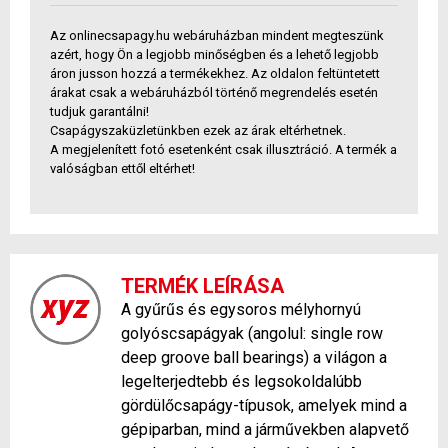
Az onlinecsapagy.hu webáruházban mindent megteszünk
azért, hogy Ön a legjobb minőségben és a lehető legjobb
áron jusson hozzá a termékekhez. Az oldalon feltüntetett
árakat csak a webáruházból történő megrendelés esetén
tudjuk garantálni!
Csapágyszaküzletünkben ezek az árak eltérhetnek.
A megjelenített fotó esetenként csak illusztráció. A termék a
valóságban ettől eltérhet!
TERMÉK LEÍRÁSA
A gyűrűs és egysoros mélyhornyú
golyóscsapágyak (angolul: single row
deep groove ball bearings) a világon a
legelterjedtebb és legsokoldalúbb
gördülőcsapágy-típusok, amelyek mind a
gépiparban, mind a járművekben alapvető