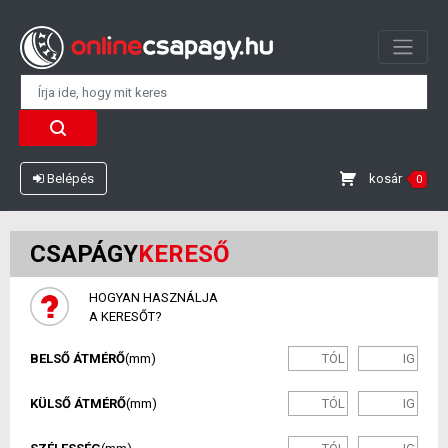
kosár
Belépés
0
CSAPÁGY
KERESŐ
HOGYAN HASZNÁLJA
A KERESŐT?
BELSŐ ÁTMÉRŐ
(mm)
KÜLSŐ ÁTMÉRŐ
(mm)