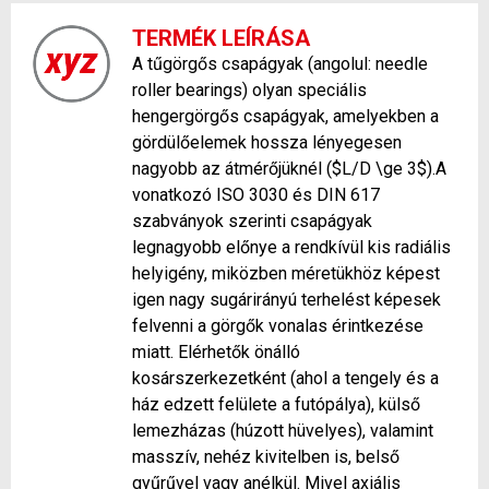
TERMÉK LEÍRÁSA
A tűgörgős csapágyak (angolul: needle
roller bearings) olyan speciális
hengergörgős csapágyak, amelyekben a
gördülőelemek hossza lényegesen
nagyobb az átmérőjüknél ($L/D \ge 3$).A
vonatkozó ISO 3030 és DIN 617
szabványok szerinti csapágyak
legnagyobb előnye a rendkívül kis radiális
helyigény, miközben méretükhöz képest
igen nagy sugárirányú terhelést képesek
felvenni a görgők vonalas érintkezése
miatt. Elérhetők önálló
kosárszerkezetként (ahol a tengely és a
ház edzett felülete a futópálya), külső
lemezházas (húzott hüvelyes), valamint
masszív, nehéz kivitelben is, belső
gyűrűvel vagy anélkül. Mivel axiális