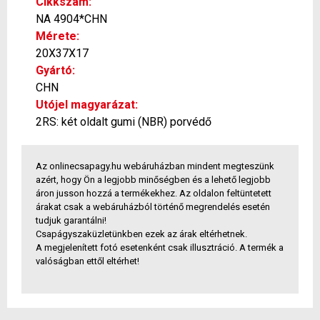
Cikkszám:
NA 4904*CHN
Mérete:
20X37X17
Gyártó:
CHN
Utójel magyarázat:
2RS: két oldalt gumi (NBR) porvédő
Az onlinecsapagy.hu webáruházban mindent megteszünk
azért, hogy Ön a legjobb minőségben és a lehető legjobb
áron jusson hozzá a termékekhez. Az oldalon feltüntetett
árakat csak a webáruházból történő megrendelés esetén
tudjuk garantálni!
Csapágyszaküzletünkben ezek az árak eltérhetnek.
A megjelenített fotó esetenként csak illusztráció. A termék a
valóságban ettől eltérhet!