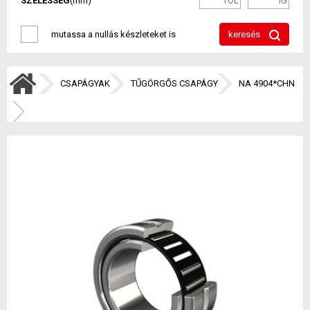
SZÉLESSÉG
(mm)
mutassa a nullás készleteket is
keresés
CSAPÁGYAK
TŰGÖRGŐS CSAPÁGY
NA 4904*CHN