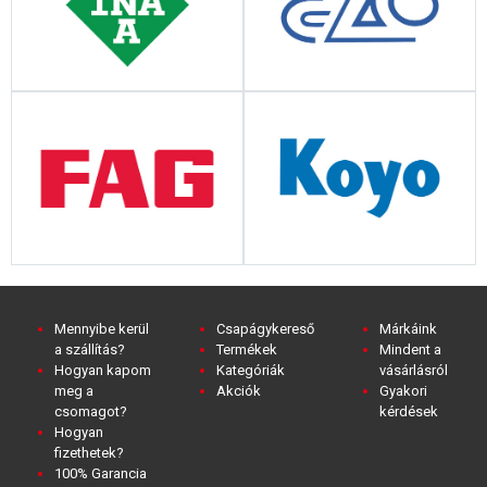
Mennyibe kerül
Csapágykereső
Márkáink
a szállítás?
Termékek
Mindent a
Hogyan kapom
Kategóriák
vásárlásról
meg a
Akciók
Gyakori
csomagot?
kérdések
Hogyan
fizethetek?
100% Garancia