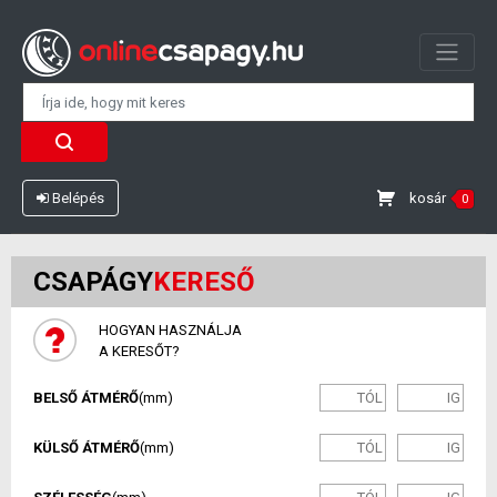
kosár
Belépés
0
CSAPÁGY
KERESŐ
HOGYAN HASZNÁLJA
A KERESŐT?
BELSŐ ÁTMÉRŐ
(mm)
KÜLSŐ ÁTMÉRŐ
(mm)