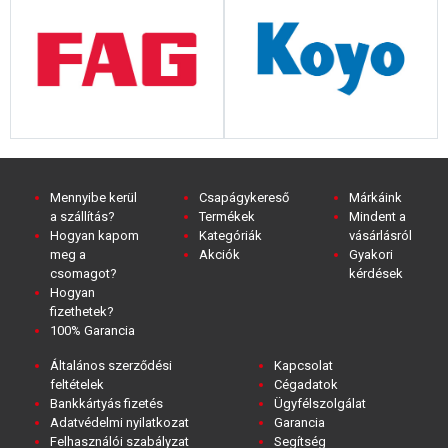
Mennyibe kerül
Csapágykereső
Márkáink
a szállítás?
Termékek
Mindent a
Hogyan kapom
Kategóriák
vásárlásról
meg a
Akciók
Gyakori
csomagot?
kérdések
Hogyan
fizethetek?
100% Garancia
Általános szerződési
Kapcsolat
feltételek
Cégadatok
Bankkártyás fizetés
Ügyfélszolgálat
Adatvédelmi nyilatkozat
Garancia
Felhasználói szabályzat
Segítség