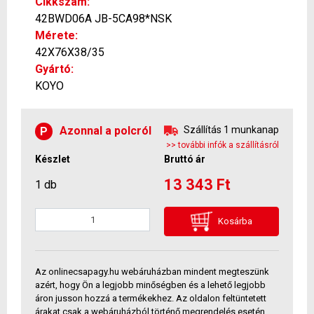
Cikkszám:
42BWD06A JB-5CA98*NSK
Mérete:
42X76X38/35
Gyártó:
KOYO
Azonnal a polcról
Szállítás 1 munkanap
P
>> további infók a szállításról
Készlet
Bruttó ár
13 343 Ft
1 db
Kosárba
Az onlinecsapagy.hu webáruházban mindent megteszünk
azért, hogy Ön a legjobb minőségben és a lehető legjobb
áron jusson hozzá a termékekhez. Az oldalon feltüntetett
árakat csak a webáruházból történő megrendelés esetén