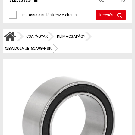
SZÉLESSÉG
(mm)
mutassa a nullás készleteket is
keresés
CSAPÁGYAK
KLÍMACSAPÁGY
42BWD06A JB-5CA98*NSK