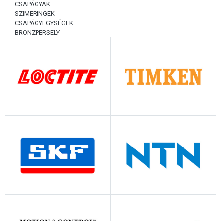
CSAPÁGYAK
SZIMERINGEK
CSAPÁGYEGYSÉGEK
BRONZPERSELY