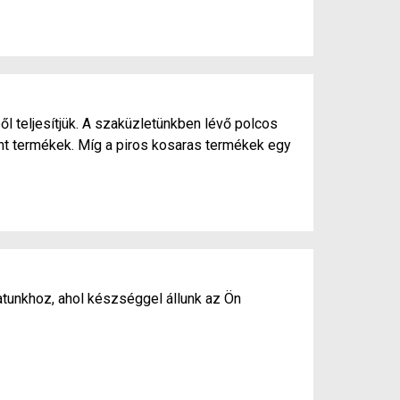
ől teljesítjük. A szaküzletünkben lévő polcos
ánt termékek. Míg a piros kosaras termékek egy
atunkhoz, ahol készséggel állunk az Ön