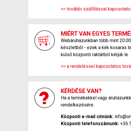
>> további szállítással kapcsolat
MIÉRT VAN EGYES TERMÉ
Webáruházunkban több mint 20.000 f
készletből - ezek a kék kosaras t
külső központi raktárból kérjük le.
>> a rendeléssel kapcsolatos tová
KÉRDÉSE VAN?
Ha a termékekkel vagy áruházunkka
rendelkezésére.
Központi e-mail címünk:
info@on
Központi telefonszámunk:
+36 