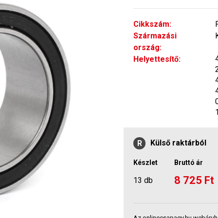
Cikkszám:
Származási
ország:
Helyettesítő:
Külső raktárból
R
Készlet
Bruttó ár
8 725 Ft
13 db
Az onlinecsapagy.hu webáruh