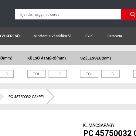
GYKERESŐ
Mindent a vásárlásról
GYIK
Garancia
RŐ
(mm)
KÜLSŐ ÁTMÉRŐ
(mm)
SZÉLESSÉG
(mm)
PC 45750032 CS*PFI
KLÍMACSAPÁGY
PC 45750032 