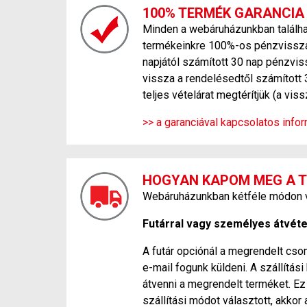
100% TERMÉK GARANCIA
Minden a webáruházunkban találhat
termékeinkre 100%-os pénzvisszafi
napjától számított 30 nap pénzvis
vissza a rendelésedtől számított 
teljes vételárat megtérítjük (a vi
>> a garanciával kapcsolatos inform
HOGYAN KAPOM MEG A 
Webáruházunkban kétféle módon ve
Futárral vagy személyes átvétel
A futár opciónál a megrendelt csom
e-mail fogunk küldeni. A szállítá
átvenni a megrendelt terméket. Ez 
szállítási módot választott, akkor 