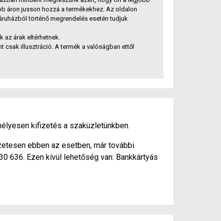
bb áron jusson hozzá a termékekhez. Az oldalon
báruházból történő megrendelés esetén tudjuk
az árak eltérhetnek.
t csak illusztráció. A termék a valóságban ettől
élyesen kifizetés a szaküzletünkben.
szetesen ebben az esetben, már további
430 636. Ezen kívül lehetőség van: Bankkártyás