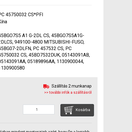
PC 45750032 CS*PFI
Kína
45BGO7S5 A1 G-2DL CS, 45BGO7S5A1G-
2DLCS, 949100-4800 MITSUBISHI-FUSO,
45BG07-2DLFN, PC 457532 CS, PC
45750032 CS, 45BD7532DUK, 05143091AB,
05143091AA, 05189896AA, 1130900044,
1130900580
Szállítás 2 munkanap
>> további infók a szállításról
Kosárba
ázban mindent megteszünk azért, hogy Ön a legjobb