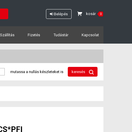
kosár
Belépés
0
Szállítás
Fizetés
Tudástár
Kapcsolat
mutassa a nullás készleteket is
keresés
CS*PFI