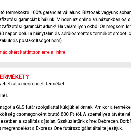
ó termékekre 100% garanciát vállalunk. Biztosak vagyunk abban
zetési garanciát kínálunk. Minden az online áruházunkban és s
szafizetési garanciát adunk! Ha valamilyen okból Ön mégsem len
30 napon belül a hiánytalan és sérülésmentes terméket eredeti c
sszaküldés postaköltségét nem).
ációkért kattintson erre a linkre
TERMÉKET?
heti át a megrendelt terméket.
lel.
agot a GLS futárszolgálattal küldjük el önnek. Amikor a terméket
si költség csomagonként bruttó 800 Ft-tól. A személyes átvétel
esetben a szállítás díjtalan. Szaküzletünk címe: Debrecen, Borbí
a megrendelést a Express One futárszolgálat által teljesítjük.