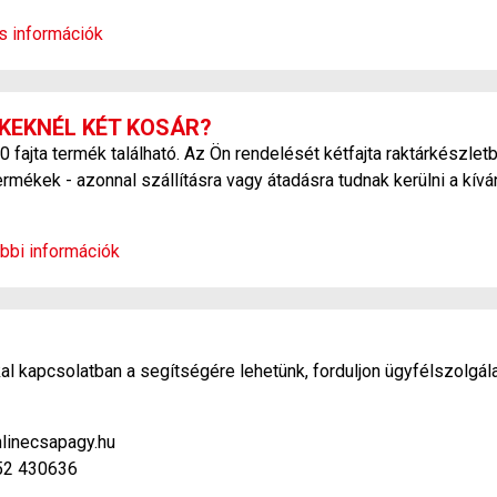
os információk
KEKNÉL KÉT KOSÁR?
ajta termék található. Az Ön rendelését kétfajta raktárkészletb
ermékek - azonnal szállításra vagy átadásra tudnak kerülni a kív
bbi információk
l kapcsolatban a segítségére lehetünk, forduljon ügyfélszolgál
linecsapagy.hu
52 430636