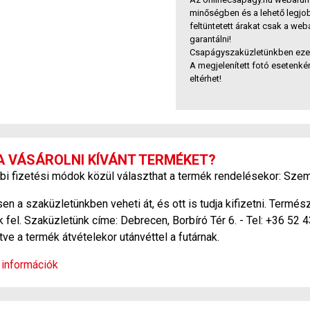
minőségben és a lehető legjo
feltüntetett árakat csak a we
garantálni!
Csapágyszaküzletünkben ezek 
A megjelenített fotó esetenkén
eltérhet!
A VÁSÁROLNI KÍVÁNT TERMÉKET?
bi fizetési módok közül választhat a termék rendelésekor: Szem
 a szaküzletünkben veheti át, és ott is tudja kifizetni. Termé
 fel. Szaküzletünk címe: Debrecen, Borbíró Tér 6. - Tel: +36 52 
etve a termék átvételekor utánvéttel a futárnak.
 információk