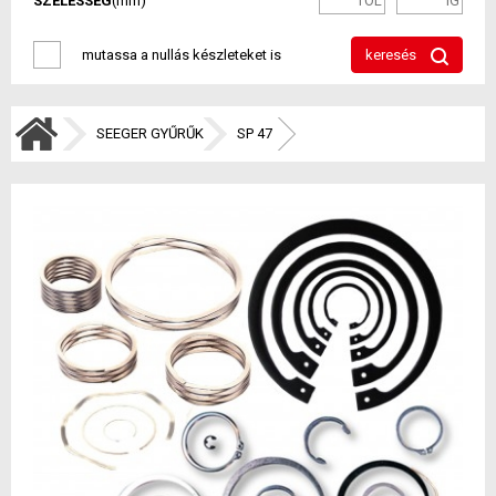
SZÉLESSÉG
(mm)
mutassa a nullás készleteket is
keresés
SEEGER GYŰRŰK
SP 47