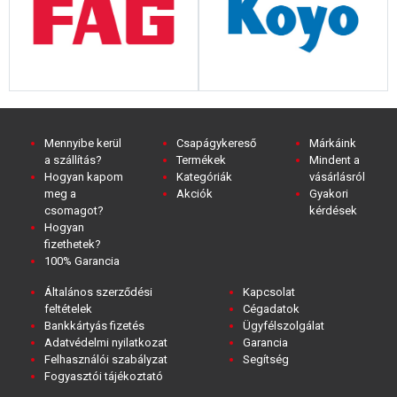
Mennyibe kerül
Csapágykereső
Márkáink
a szállítás?
Termékek
Mindent a
Hogyan kapom
Kategóriák
vásárlásról
meg a
Akciók
Gyakori
csomagot?
kérdések
Hogyan
fizethetek?
100% Garancia
Általános szerződési
Kapcsolat
feltételek
Cégadatok
Bankkártyás fizetés
Ügyfélszolgálat
Adatvédelmi nyilatkozat
Garancia
Felhasználói szabályzat
Segítség
Fogyasztói tájékoztató