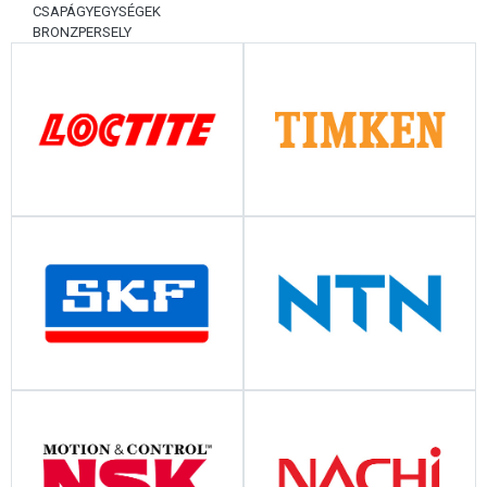
CSAPÁGYEGYSÉGEK
BRONZPERSELY