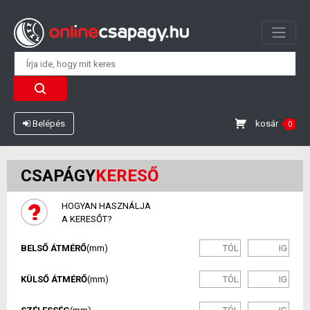
kosár
Belépés
0
CSAPÁGY
KERESŐ
HOGYAN HASZNÁLJA
A KERESŐT?
BELSŐ ÁTMÉRŐ
(mm)
KÜLSŐ ÁTMÉRŐ
(mm)