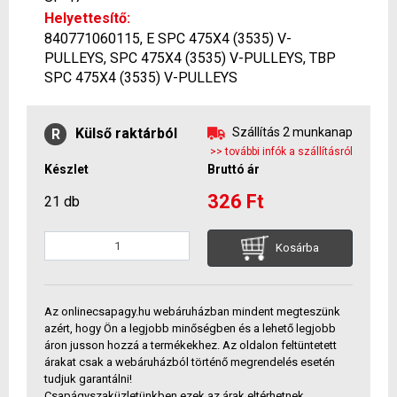
Helyettesítő:
840771060115, E SPC 475X4 (3535) V-
PULLEYS, SPC 475X4 (3535) V-PULLEYS, TBP
SPC 475X4 (3535) V-PULLEYS
Külső raktárból
Szállítás 2 munkanap
R
>> további infók a szállításról
Készlet
Bruttó ár
326 Ft
21 db
Kosárba
Az onlinecsapagy.hu webáruházban mindent megteszünk
azért, hogy Ön a legjobb minőségben és a lehető legjobb
áron jusson hozzá a termékekhez. Az oldalon feltüntetett
árakat csak a webáruházból történő megrendelés esetén
tudjuk garantálni!
Csapágyszaküzletünkben ezek az árak eltérhetnek.