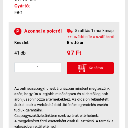
Gyártó:
FAG
Azonnal a polcról
Szállítás 1 munkanap
P
>> további infók a szállításról
Készlet
Bruttó ár
97 Ft
41 db
Kosárba
Az onlinecsapagy.hu webáruházban mindent megteszünk
azért, hogy Ön a legjobb minőségben és a lehető legjobb
áron jusson hozzá a termékekhez. Az oldalon feltüntetett
árakat csak a webáruházból történő megrendelés esetén
tudjuk garantálni!
Csapágyszaküzletünkben ezek az árak eltérhetnek.
A megjelenített fotó esetenként csak illusztráció. A termék a
valóságban ettől eltérhet!