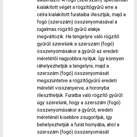
kialakított végét a rögzítőgyűrű erre a
célra kialakított furataiba illesztjük, majd a
fogó (szerszám) összenyomásával a
rugalmas rögzítő gyűrű alakja
megváltozik. Ha tengelyre való rögzítő
gyűrűt szerelünk a szerszám (fogó)
összenyomásakor a gyűrűt az eredeti
méretétől nagyobbra nyitjuk. Így könnyen
ráhelyezhetjük a tengelyre, majd a
szerszám (fogó) összenyomását
megszüntetve a rögzítőgyűrű eredeti
méretét visszanyerve, a horonyba
illeszthetjük. Furatba való rögzítő gyűrűt
úgy szerelünk, hogy a szerszám (fogó)
összenyomásakor a gyűrűt, eredeti
méreténél kisebbre zsugorítjuk, így
behelyezhetjük a furat hornyába, ahol a
szerszám (fogó) összenyomását