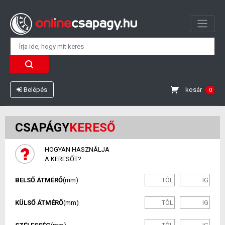
kosár
Belépés
0
CSAPÁGY
KERESŐ
HOGYAN HASZNÁLJA
A KERESŐT?
BELSŐ ÁTMÉRŐ
(mm)
KÜLSŐ ÁTMÉRŐ
(mm)