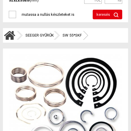
SZÉLESSÉG
(mm)
mutassa a nullás készleteket is
keresés
SEEGER GYŰRŰK
SW 55*SKF