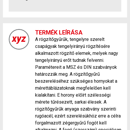
TERMÉK LEÍRÁSA
A rögzítőgyűrűk, tengelyre szerelt
csapágyak tengelyirányú rögzítésére
alkalmazott rögzítő elemek, melyek nagy
tengelyirányú erőt tudnak felvenni.
Paramétereit a MSZ és DIN szabványok
határozzák meg. A rögzítőgyűrű
beszereléséhez szükséges hornyokat a
mérettáblázatoknak megfelelően kell
kialakítani. E horony előírt szélességi
mérete tűrésezett, sarkai élesek. A
rögzítőgyűrűk anyaga szabvány szerinti
rugóacél, ezért szerelésükhöz erre a célra
forgalmazott zégergyűrű fogót kell
alkalmazni. A fogó (szerszám) speciálisan