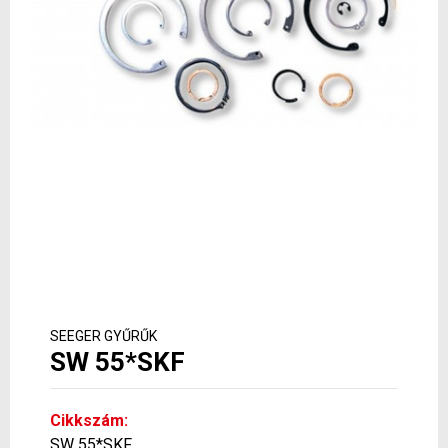
SEEGER GYŰRŰK
SW 55*SKF
Cikkszám:
SW 55*SKF