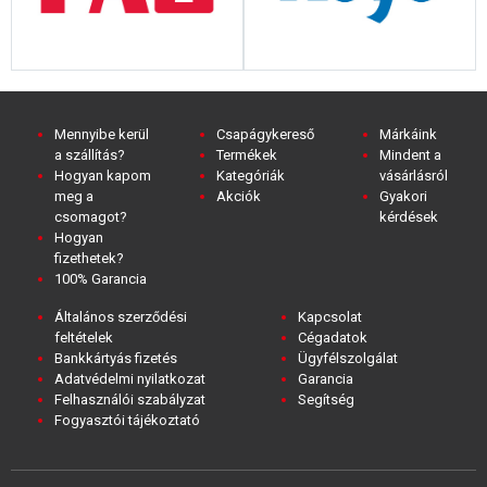
Mennyibe kerül
Csapágykereső
Márkáink
a szállítás?
Termékek
Mindent a
Hogyan kapom
Kategóriák
vásárlásról
meg a
Akciók
Gyakori
csomagot?
kérdések
Hogyan
fizethetek?
100% Garancia
Általános szerződési
Kapcsolat
feltételek
Cégadatok
Bankkártyás fizetés
Ügyfélszolgálat
Adatvédelmi nyilatkozat
Garancia
Felhasználói szabályzat
Segítség
Fogyasztói tájékoztató