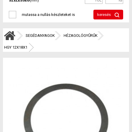
SZÉLESSÉG
(mm)
mutassa a nullás készleteket is
keresés
SEGÉDANYAGOK
HÉZAGOLÓGYŰRŰK
HGY 12X18X1