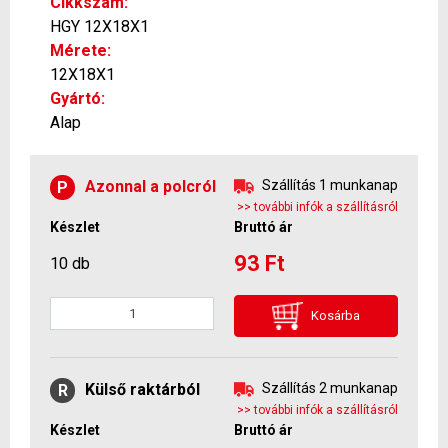
Cikkszám:
HGY 12X18X1
Mérete:
12X18X1
Gyártó:
Alap
Azonnal a polcról
Szállítás 1 munkanap
P
>> további infók a szállításról
Készlet
Bruttó ár
93 Ft
10 db
Kosárba
Külső raktárból
Szállítás 2 munkanap
R
>> további infók a szállításról
Készlet
Bruttó ár