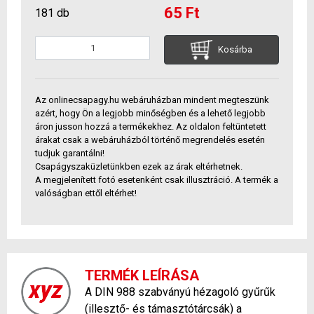
65 Ft
181 db
Kosárba
Az onlinecsapagy.hu webáruházban mindent megteszünk
azért, hogy Ön a legjobb minőségben és a lehető legjobb
áron jusson hozzá a termékekhez. Az oldalon feltüntetett
árakat csak a webáruházból történő megrendelés esetén
tudjuk garantálni!
Csapágyszaküzletünkben ezek az árak eltérhetnek.
A megjelenített fotó esetenként csak illusztráció. A termék a
valóságban ettől eltérhet!
TERMÉK LEÍRÁSA
A DIN 988 szabványú hézagoló gyűrűk
(illesztő- és támasztótárcsák) a