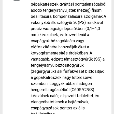
gépalkatrészek gyártási pontatlanságaiból
adódó tengelyirányú játék (hézag) finom
beállítására, kompenzálására szolgálnak.A
vékonyabb illesztőgyűrűk (PS) rendkívül
precíz vastagsági lépcsőkben (0,1–1,0
mm) készülnek, és közvetlenül a
csapágyak hézagolására vagy
előfeszítésére használják őket a
kotyogásmentesítés érdekében. A
vastagabb, edzett támasztógyűrűk (SS) a
tengelyirányú biztosítógyűrűk
(zégergyűrűk) sík felfekvését biztosítják
a gépalkatrészek nagy letöréseivel
szemben. Leggyakrabban hidegen
hengerelt rugóacélból (C60S/C75S)
készülnek natúr, olajozott felülettel, és
elengedhetetlenek a hajtóművek,
csapágyazások pontos axiális