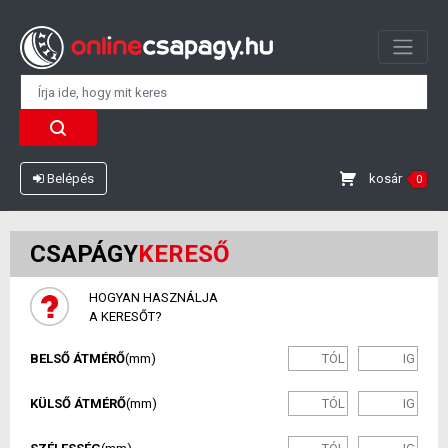
kosár
Belépés
0
CSAPÁGY
KERESŐ
HOGYAN HASZNÁLJA
A KERESŐT?
BELSŐ ÁTMÉRŐ
(mm)
KÜLSŐ ÁTMÉRŐ
(mm)