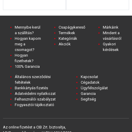
Mennyibe kerül
Csapágykereső
Márkáink
a szállítás?
Termékek
Mindent a
Hogyan kapom
Kategóriák
vásárlásról
meg a
Akciók
Gyakori
csomagot?
kérdések
Hogyan
fizethetek?
100% Garancia
Általános szerződési
Kapcsolat
feltételek
Cégadatok
Bankkártyás fizetés
Ügyfélszolgálat
Adatvédelmi nyilatkozat
Garancia
Felhasználói szabályzat
Segítség
Fogyasztói tájékoztató
Az online fizetést a CIB Zrt. biztosítja,