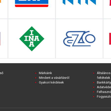
ső
Márkáink
Általános
Mindent a vásárlásról
feltételek
Gyakori kérdések
Bankkárty
Adatvédel
Felhaszná
Fogyasztó