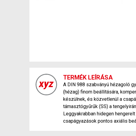
TERMÉK LEÍRÁSA
A DIN 988 szabványú hézagoló gyűr
(hézag) finom beállítására, kompe
készülnek, és közvetlenül a csap
támasztógyűrűk (SS) a tengelyirán
Leggyakrabban hidegen hengerelt r
csapágyazások pontos axiális beá