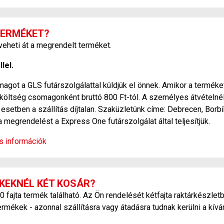
TERMÉKET?
heti át a megrendelt terméket.
lel.
agot a GLS futárszolgálattal küldjük el önnek. Amikor a terméket
si költség csomagonként bruttó 800 Ft-tól. A személyes átvétel
esetben a szállítás díjtalan. Szaküzletünk címe: Debrecen, Borbí
a megrendelést a Express One futárszolgálat által teljesítjük.
os információk
KEKNÉL KÉT KOSÁR?
ajta termék található. Az Ön rendelését kétfajta raktárkészletb
ermékek - azonnal szállításra vagy átadásra tudnak kerülni a kív