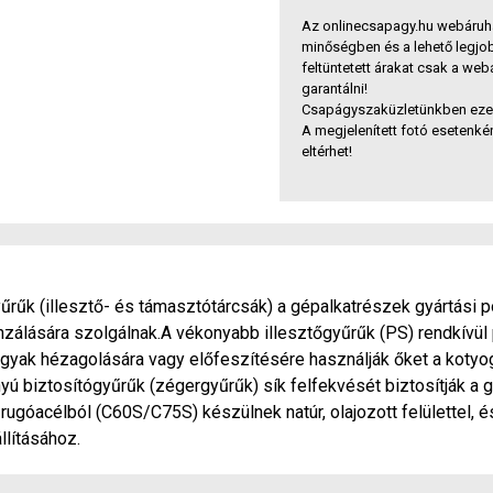
Az onlinecsapagy.hu webáruh
minőségben és a lehető legjo
feltüntetett árakat csak a we
garantálni!
Csapágyszaküzletünkben ezek 
A megjelenített fotó esetenkén
eltérhet!
űk (illesztő- és támasztótárcsák) a gépalkatrészek gyártási po
nzálására szolgálnak.A vékonyabb illesztőgyűrűk (PS) rendkívü
ágyak hézagolására vagy előfeszítésére használják őket a koty
yú biztosítógyűrűk (zégergyűrűk) sík felfekvését biztosítják a
ugóacélból (C60S/C75S) készülnek natúr, olajozott felülettel, 
llításához.