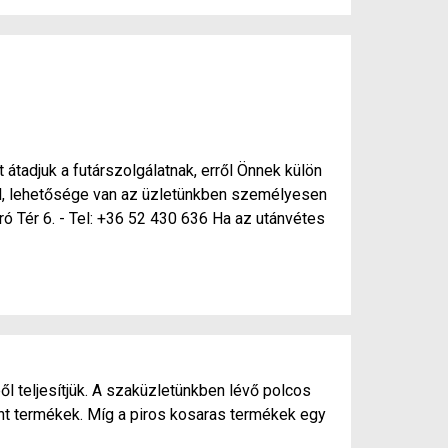
 átadjuk a futárszolgálatnak, erről Önnek külön
nél, lehetősége van az üzletünkben személyesen
ró Tér 6. - Tel: +36 52 430 636 Ha az utánvétes
ől teljesítjük. A szaküzletünkben lévő polcos
ánt termékek. Míg a piros kosaras termékek egy