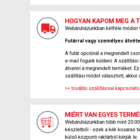
HOGYAN KAPOM MEG A 
Webáruházunkban kétféle módon ve
Futárral vagy személyes átvétel
A futár opciónál a megrendelt csom
e-mail fogunk küldeni. A szállítá
átvenni a megrendelt terméket. Ez 
szállítási módot választott, akkor 
>> további szállítással kapcsolat
MIÉRT VAN EGYES TERMÉ
Webáruházunkban több mint 20.000 f
készletből - ezek a kék kosaras t
külső központi raktárból kérjük le.