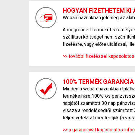
HOGYAN FIZETHETEM KI 
Webáruházunkban jelenleg az aláb
A megrendelt terméket személyesen
szállítási költséget nem számítunk
fizetésre, vagy előre utalással, ill
>> további fizetéssel kapcsolatos
100% TERMÉK GARANCIA
Minden a webáruházunkban találhat
termékeinkre 100%-os pénzvisszafi
napjától számított 30 nap pénzvis
vissza a rendelésedtől számított 
teljes vételárat megtérítjük (a vi
>> a garanciával kapcsolatos inform