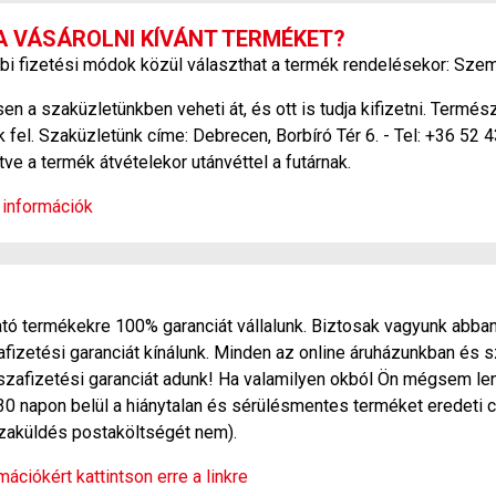
A VÁSÁROLNI KÍVÁNT TERMÉKET?
bi fizetési módok közül választhat a termék rendelésekor: Szem
 a szaküzletünkben veheti át, és ott is tudja kifizetni. Termé
 fel. Szaküzletünk címe: Debrecen, Borbíró Tér 6. - Tel: +36 52 
etve a termék átvételekor utánvéttel a futárnak.
 információk
ó termékekre 100% garanciát vállalunk. Biztosak vagyunk abban
zetési garanciát kínálunk. Minden az online áruházunkban és s
szafizetési garanciát adunk! Ha valamilyen okból Ön mégsem len
30 napon belül a hiánytalan és sérülésmentes terméket eredeti c
sszaküldés postaköltségét nem).
ációkért kattintson erre a linkre