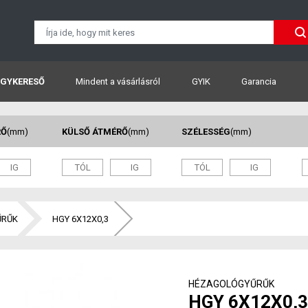
GYKERESŐ
Mindent a vásárlásról
GYIK
Garancia
RŐ
(mm)
KÜLSŐ ÁTMÉRŐ
(mm)
SZÉLESSÉG
(mm)
ŰRŰK
HGY 6X12X0,3
HÉZAGOLÓGYŰRŰK
HGY 6X12X0,3