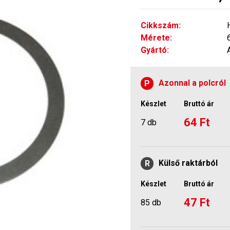
Cikkszám:
Mérete:
Gyártó:
Azonnal a polcról
P
Készlet
Bruttó ár
64 Ft
7 db
Külső raktárból
R
Készlet
Bruttó ár
47 Ft
85 db