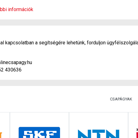
bbi információk
l kapcsolatban a segítségére lehetünk, forduljon ügyfélszolgál
linecsapagy.hu
52 430636
CSAPÁGYAK