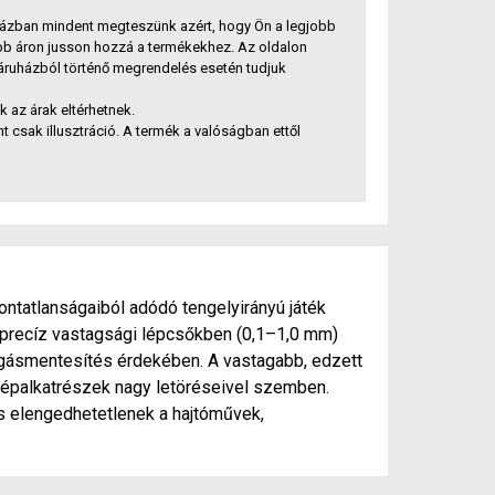
ázban mindent megteszünk azért, hogy Ön a legjobb
bb áron jusson hozzá a termékekhez. Az oldalon
báruházból történő megrendelés esetén tudjuk
az árak eltérhetnek.
t csak illusztráció. A termék a valóságban ettől
ntatlanságaiból adódó tengelyirányú játék
l precíz vastagsági lépcsőkben (0,1–1,0 mm)
ogásmentesítés érdekében. A vastagabb, edzett
 gépalkatrészek nagy letöréseivel szemben.
és elengedhetetlenek a hajtóművek,