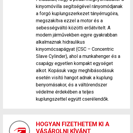
kinyomóvilla segítségével rányomódjanak
a forgó kuplungszerkezet tányérrugóira,
megszakítva ezzel a motor és a
sebességváltó közötti erőátvitelt. A
modern járművekben egyre gyakrabban
alkalmaznak hidraulikus
kinyomócsapágyat (CSC – Concentric
Slave Cylinder), ahol a munkahenger és a
csapágy egyetlen kompakt egységet
alkot. Kopásuk vagy meghibásodásuk
esetén visító hangot adnak a kuplung
benyomásakor, és a váltórendszer
védelme érdekében a teljes
kuplungszettel együtt cserélendők.
HOGYAN FIZETHETEM KI A
VÁSÁROLNI KÍVÁNT