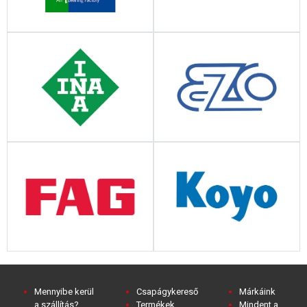
Mennyibe kerül
Csapágykereső
Márkáink
a szállítás?
Termékek
Mindent a