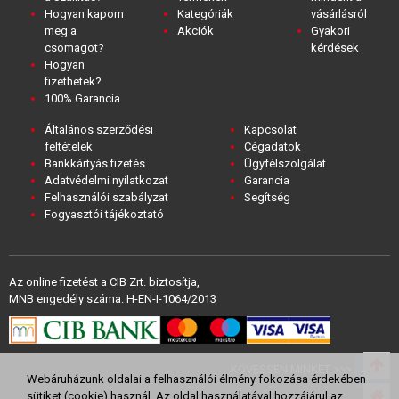
Hogyan kapom
Kategóriák
vásárlásról
meg a
Akciók
Gyakori
csomagot?
kérdések
Hogyan
fizethetek?
100% Garancia
Általános szerződési
Kapcsolat
feltételek
Cégadatok
Bankkártyás fizetés
Ügyfélszolgálat
Adatvédelmi nyilatkozat
Garancia
Felhasználói szabályzat
Segítség
Fogyasztói tájékoztató
Az online fizetést a CIB Zrt. biztosítja,
MNB engedély száma: H-EN-I-1064/2013
KÖVESSEN MINKET >>>
Webáruházunk oldalai a felhasználói élmény fokozása érdekében
sütiket (cookie) használ. Az oldal használatával hozzájárul az