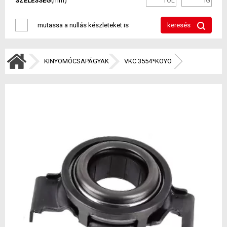
SZÉLESSÉG
(mm)
mutassa a nullás készleteket is
keresés
KINYOMÓCSAPÁGYAK
VKC 3554*KOYO