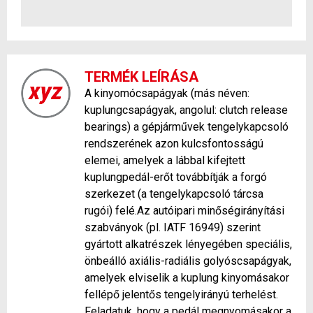
TERMÉK LEÍRÁSA
A kinyomócsapágyak (más néven:
kuplungcsapágyak, angolul: clutch release
bearings) a gépjárművek tengelykapcsoló
rendszerének azon kulcsfontosságú
elemei, amelyek a lábbal kifejtett
kuplungpedál-erőt továbbítják a forgó
szerkezet (a tengelykapcsoló tárcsa
rugói) felé.Az autóipari minőségirányítási
szabványok (pl. IATF 16949) szerint
gyártott alkatrészek lényegében speciális,
önbeálló axiális-radiális golyóscsapágyak,
amelyek elviselik a kuplung kinyomásakor
fellépő jelentős tengelyirányú terhelést.
Feladatuk, hogy a pedál megnyomásakor a