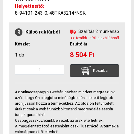
Helyettesítő:
8-94101-243-0, 48TKA3214*NSK
Külső raktárból
Szállítás 2 munkanap
R
>> további infók a szállításról
Készlet
Bruttó ár
8 504 Ft
1 db
Kosárba
Az onlinecsapagy.hu webáruházban mindent megteszünk
azért, hogy Ön a legjobb minőségben és a lehető legjobb
áron jusson hozzá a termékekhez. Az oldalon feltüntetett
árakat csak a webáruházból történő megrendelés esetén
tudjuk garantálni!
Csapágyszaküzletünkben ezek az árak eltérhetnek.
A megjelenített fotó esetenként csak illusztráció. A termék a
valóságban ettől eltérhet!