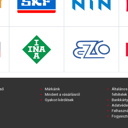
ső
Márkáink
Általános
Mindent a vásárlásról
feltételek
Gyakori kérdések
Bankkárty
Adatvédel
Felhaszná
Fogyasztó