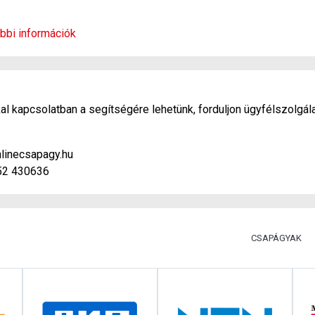
bbi információk
l kapcsolatban a segítségére lehetünk, forduljon ügyfélszolgál
linecsapagy.hu
52 430636
CSAPÁGYAK