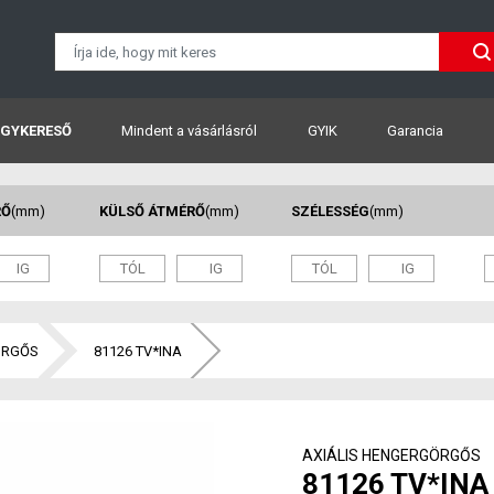
GYKERESŐ
Mindent a vásárlásról
GYIK
Garancia
RŐ
(mm)
KÜLSŐ ÁTMÉRŐ
(mm)
SZÉLESSÉG
(mm)
ÖRGŐS
81126 TV*INA
AXIÁLIS HENGERGÖRGŐS
81126 TV*INA