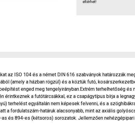
eltérhet!
kat az ISO 104 és a német DIN 616 szabványok határozzák meg.
sából (amely a házban rögzül) és a köztük futó, kosárszerkezetb
s beépítést enged meg tengelyirányban.Extrém terhelhetőség és
n érintkeznek a futótárcsákkal, ez a csapágytípus bírja a legnagy
rányú) terhelést egyáltalán nem képesek felvenni, és a szöghibák
att a fordulatszám-határuk alacsonyabb, mint az axiális golyós
3-as és 894-es (kétsoros) sorozatok. Jellemzően nehézgépipari