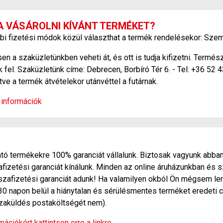
A VÁSÁROLNI KÍVÁNT TERMÉKET?
bi fizetési módok közül választhat a termék rendelésekor: Szem
 a szaküzletünkben veheti át, és ott is tudja kifizetni. Termé
 fel. Szaküzletünk címe: Debrecen, Borbíró Tér 6. - Tel: +36 52 
etve a termék átvételekor utánvéttel a futárnak.
 információk
ó termékekre 100% garanciát vállalunk. Biztosak vagyunk abban
zetési garanciát kínálunk. Minden az online áruházunkban és s
szafizetési garanciát adunk! Ha valamilyen okból Ön mégsem len
30 napon belül a hiánytalan és sérülésmentes terméket eredeti c
sszaküldés postaköltségét nem).
ációkért kattintson erre a linkre