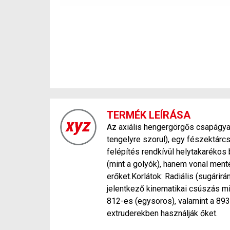
TERMÉK LEÍRÁSA
Az axiális hengergörgős csapágya
tengelyre szorul), egy fészektárc
felépítés rendkívül helytakaréko
(mint a golyók), hanem vonal menté
erőket.Korlátok: Radiális (sugári
jelentkező kinematikai csúszás mi
812-es (egysoros), valamint a 89
extruderekben használják őket.