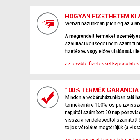
HOGYAN FIZETHETEM KI 
Webáruházunkban jelenleg az aláb
A megrendelt terméket személyesen
szállítási költséget nem számítunk
fizetésre, vagy előre utalással, ill
>> további fizetéssel kapcsolatos
100% TERMÉK GARANCIA
Minden a webáruházunkban találhat
termékeinkre 100%-os pénzvisszafi
napjától számított 30 nap pénzvis
vissza a rendelésedtől számított 
teljes vételárat megtérítjük (a vi
>> a garanciával kapcsolatos inform