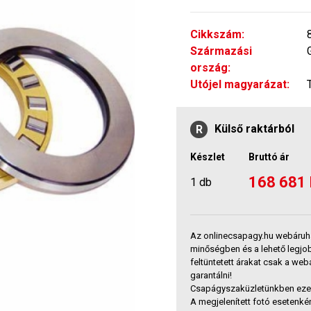
Cikkszám:
Származási
ország:
Utójel magyarázat:
Külső raktárból
R
Készlet
Bruttó ár
168 681 
1 db
Az onlinecsapagy.hu webáruh
minőségben és a lehető legjo
feltüntetett árakat csak a we
garantálni!
Csapágyszaküzletünkben ezek 
A megjelenített fotó esetenkén