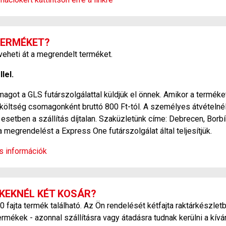
TERMÉKET?
heti át a megrendelt terméket.
lel.
agot a GLS futárszolgálattal küldjük el önnek. Amikor a terméket
si költség csomagonként bruttó 800 Ft-tól. A személyes átvétel
esetben a szállítás díjtalan. Szaküzletünk címe: Debrecen, Borbí
a megrendelést a Express One futárszolgálat által teljesítjük.
os információk
KEKNÉL KÉT KOSÁR?
ajta termék található. Az Ön rendelését kétfajta raktárkészletb
ermékek - azonnal szállításra vagy átadásra tudnak kerülni a kív