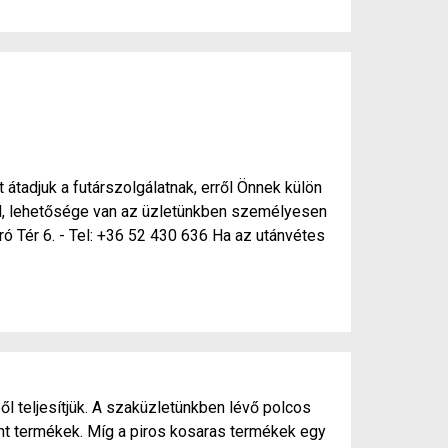
 átadjuk a futárszolgálatnak, erről Önnek külön
nél, lehetősége van az üzletünkben személyesen
ró Tér 6. - Tel: +36 52 430 636 Ha az utánvétes
ől teljesítjük. A szaküzletünkben lévő polcos
ánt termékek. Míg a piros kosaras termékek egy