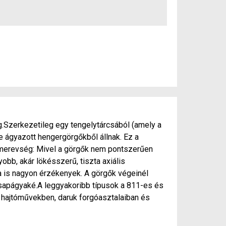
Szerkezetileg egy tengelytárcsából (amely a
e ágyazott hengergörgőkből állnak. Ez a
 merevség: Mivel a görgők nem pontszerűen
obb, akár lökésszerű, tiszta axiális
ra is nagyon érzékenyek. A görgők végeinél
csapágyaké.A leggyakoribb típusok a 811-es és
 hajtóművekben, daruk forgóasztalaiban és