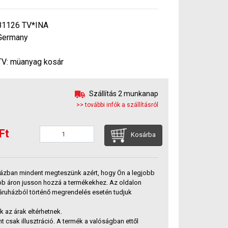
81126 TV*INA
Germany
TV: müanyag kosár
Szállítás 2 munkanap
>> további infók a szállításról
Ft
Kosárba
ázban mindent megteszünk azért, hogy Ön a legjobb
bb áron jusson hozzá a termékekhez. Az oldalon
báruházból történő megrendelés esetén tudjuk
az árak eltérhetnek.
t csak illusztráció. A termék a valóságban ettől