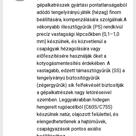
gépalkatrészek gyártási pontatlanságaiból
adódó tengelyirányú játék (hézag) finom
beállítására, kompenzálására szolgálnak.A
vékonyabb illesztőgyűrűk (PS) rendkívül
precíz vastagsági lépcsőkben (0,1–1,0
mm) készülnek, és közvetlenül a
csapágyak hézagolására vagy
előfeszítésére használják őket a
kotyogásmentesítés érdekében. A
vastagabb, edzett támasztógyűrűk (SS) a
tengelyirányú biztosítógyűrűk
(zégergyűrűk) sík felfekvését biztosítják
a gépalkatrészek nagy letöréseivel
szemben. Leggyakrabban hidegen
hengerelt rugóacélból (C60S/C75S)
készülnek natúr, olajozott felülettel, és
elengedhetetlenek a hajtóművek,
csapágyazások pontos axiális