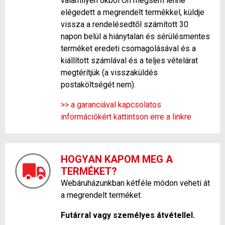
valamilyen okból Ön mégsem lenne
elégedett a megrendelt termékkel, küldje
vissza a rendelésedtől számított 30
napon belül a hiánytalan és sérülésmentes
terméket eredeti csomagolásával és a
kiállított számlával és a teljes vételárat
megtérítjük (a visszaküldés
postaköltségét nem).
>> a garanciával kapcsolatos
információkért kattintson erre a linkre
HOGYAN KAPOM MEG A
TERMÉKET?
Webáruházunkban kétféle módon veheti át
a megrendelt terméket.
Futárral vagy személyes átvétellel.