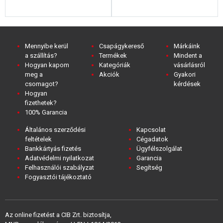
Mennyibe kerül
Csapágykereső
Márkáink
a szállítás?
Termékek
Mindent a
Hogyan kapom
Kategóriák
vásárlásról
meg a
Akciók
Gyakori
csomagot?
kérdések
Hogyan
fizethetek?
100% Garancia
Általános szerződési
Kapcsolat
feltételek
Cégadatok
Bankkártyás fizetés
Ügyfélszolgálat
Adatvédelmi nyilatkozat
Garancia
Felhasználói szabályzat
Segítség
Fogyasztói tájékoztató
Az online fizetést a CIB Zrt. biztosítja,