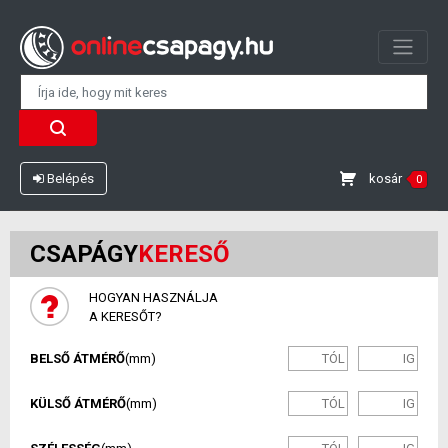
kosár
Belépés
0
CSAPÁGY
KERESŐ
HOGYAN HASZNÁLJA
A KERESŐT?
BELSŐ ÁTMÉRŐ
(mm)
KÜLSŐ ÁTMÉRŐ
(mm)