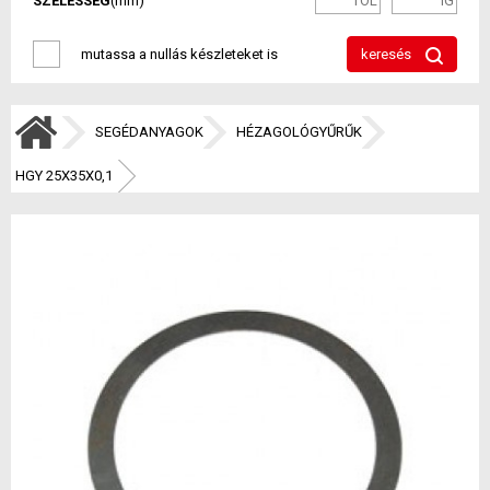
SZÉLESSÉG
(mm)
mutassa a nullás készleteket is
keresés
SEGÉDANYAGOK
HÉZAGOLÓGYŰRŰK
HGY 25X35X0,1