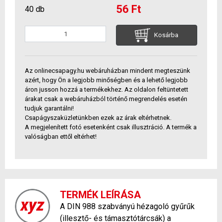
56 Ft
40 db
Kosárba
Az onlinecsapagy.hu webáruházban mindent megteszünk
azért, hogy Ön a legjobb minőségben és a lehető legjobb
áron jusson hozzá a termékekhez. Az oldalon feltüntetett
árakat csak a webáruházból történő megrendelés esetén
tudjuk garantálni!
Csapágyszaküzletünkben ezek az árak eltérhetnek.
A megjelenített fotó esetenként csak illusztráció. A termék a
valóságban ettől eltérhet!
TERMÉK LEÍRÁSA
A DIN 988 szabványú hézagoló gyűrűk
(illesztő- és támasztótárcsák) a