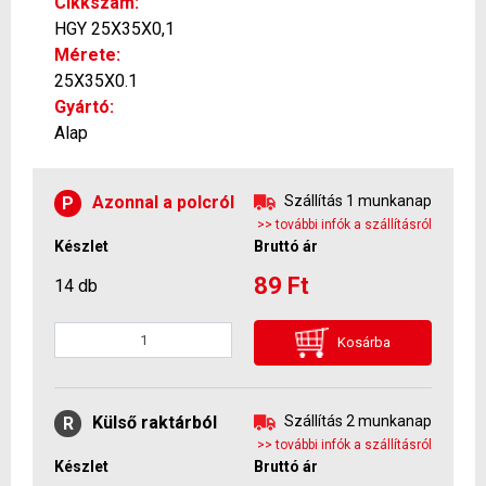
Cikkszám:
HGY 25X35X0,1
Mérete:
25X35X0.1
Gyártó:
Alap
Azonnal a polcról
Szállítás 1 munkanap
P
>> további infók a szállításról
Készlet
Bruttó ár
89 Ft
14 db
Kosárba
Külső raktárból
Szállítás 2 munkanap
R
>> további infók a szállításról
Készlet
Bruttó ár