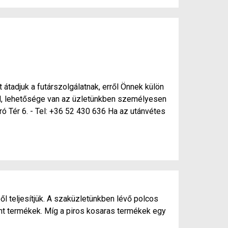
 átadjuk a futárszolgálatnak, erről Önnek külön
nél, lehetősége van az üzletünkben személyesen
ró Tér 6. - Tel: +36 52 430 636 Ha az utánvétes
ől teljesítjük. A szaküzletünkben lévő polcos
ánt termékek. Míg a piros kosaras termékek egy