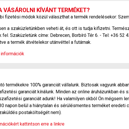
A VÁSÁROLNI KÍVÁNT TERMÉKET?
bi fizetési módok közül választhat a termék rendelésekor: Szem
 a szaküzletünkben veheti át, és ott is tudja kifizetni. Termé
 fel. Szaküzletünk címe: Debrecen, Borbíró Tér 6. - Tel: +36 52 
etve a termék átvételekor utánvéttel a futárnak.
 információk
ó termékekre 100% garanciát vállalunk. Biztosak vagyunk abban
zetési garanciát kínálunk. Minden az online áruházunkban és s
szafizetési garanciát adunk! Ha valamilyen okból Ön mégsem len
30 napon belül a hiánytalan és sérülésmentes terméket eredeti c
sszaküldés postaköltségét nem).
ációkért kattintson erre a linkre