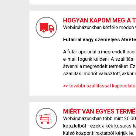
HOGYAN KAPOM MEG A 
Webáruházunkban kétféle módon ve
Futárral vagy személyes átvétel
A futár opciónál a megrendelt csom
e-mail fogunk küldeni. A szállítá
átvenni a megrendelt terméket. Ez 
szállítási módot választott, akkor 
>> további szállítással kapcsolat
MIÉRT VAN EGYES TERMÉ
Webáruházunkban több mint 20.000 f
készletből - ezek a kék kosaras t
külső központi raktárból kérjük le.