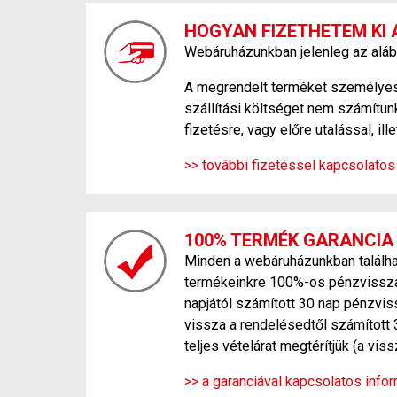
HOGYAN FIZETHETEM KI 
Webáruházunkban jelenleg az aláb
A megrendelt terméket személyesen
szállítási költséget nem számítunk
fizetésre, vagy előre utalással, ill
>> további fizetéssel kapcsolatos
100% TERMÉK GARANCIA
Minden a webáruházunkban találhat
termékeinkre 100%-os pénzvisszafi
napjától számított 30 nap pénzvis
vissza a rendelésedtől számított 
teljes vételárat megtérítjük (a vi
>> a garanciával kapcsolatos inform