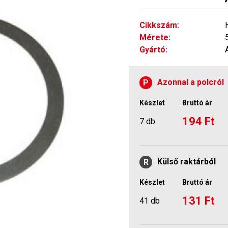
Cikkszám:
Mérete:
Gyártó:
Azonnal a polcról
P
Készlet
Bruttó ár
194 Ft
7 db
Külső raktárból
R
Készlet
Bruttó ár
131 Ft
41 db