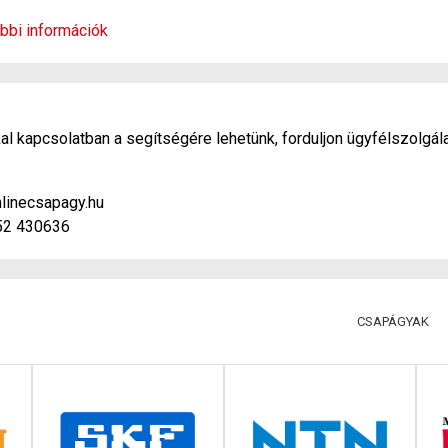
bbi információk
l kapcsolatban a segítségére lehetünk, forduljon ügyfélszolgál
linecsapagy.hu
52 430636
CSAPÁGYAK