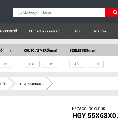
GYKERESŐ
Mindent a vásárlásról
GYIK
Garancia
RŐ
(mm)
KÜLSŐ ÁTMÉRŐ
(mm)
SZÉLESSÉG
(mm)
ŰRŰK
HGY 55X68X0,2
HÉZAGOLÓGYŰRŰK
HGY 55X68X0