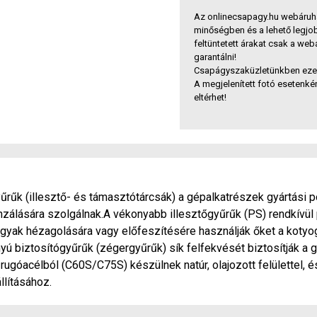
Az onlinecsapagy.hu webáruh
minőségben és a lehető legjo
feltüntetett árakat csak a we
garantálni!
Csapágyszaküzletünkben ezek 
A megjelenített fotó esetenkén
eltérhet!
űk (illesztő- és támasztótárcsák) a gépalkatrészek gyártási po
nzálására szolgálnak.A vékonyabb illesztőgyűrűk (PS) rendkívü
ágyak hézagolására vagy előfeszítésére használják őket a koty
yú biztosítógyűrűk (zégergyűrűk) sík felfekvését biztosítják a
ugóacélból (C60S/C75S) készülnek natúr, olajozott felülettel, 
llításához.