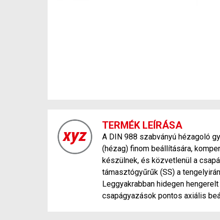
TERMÉK LEÍRÁSA
A DIN 988 szabványú hézagoló gyűr
(hézag) finom beállítására, kompe
készülnek, és közvetlenül a csap
támasztógyűrűk (SS) a tengelyirán
Leggyakrabban hidegen hengerelt r
csapágyazások pontos axiális beá