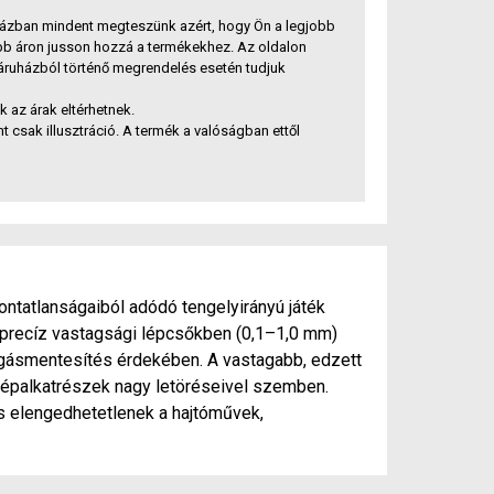
ázban mindent megteszünk azért, hogy Ön a legjobb
bb áron jusson hozzá a termékekhez. Az oldalon
báruházból történő megrendelés esetén tudjuk
az árak eltérhetnek.
t csak illusztráció. A termék a valóságban ettől
ntatlanságaiból adódó tengelyirányú játék
l precíz vastagsági lépcsőkben (0,1–1,0 mm)
ogásmentesítés érdekében. A vastagabb, edzett
 gépalkatrészek nagy letöréseivel szemben.
és elengedhetetlenek a hajtóművek,