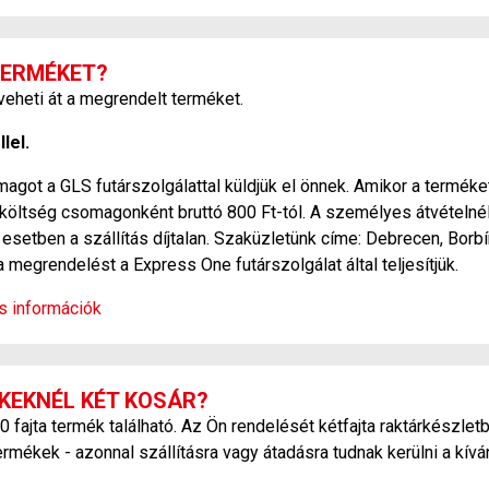
TERMÉKET?
heti át a megrendelt terméket.
lel.
agot a GLS futárszolgálattal küldjük el önnek. Amikor a terméket
si költség csomagonként bruttó 800 Ft-tól. A személyes átvétel
esetben a szállítás díjtalan. Szaküzletünk címe: Debrecen, Borbí
a megrendelést a Express One futárszolgálat által teljesítjük.
os információk
KEKNÉL KÉT KOSÁR?
ajta termék található. Az Ön rendelését kétfajta raktárkészletb
ermékek - azonnal szállításra vagy átadásra tudnak kerülni a kív