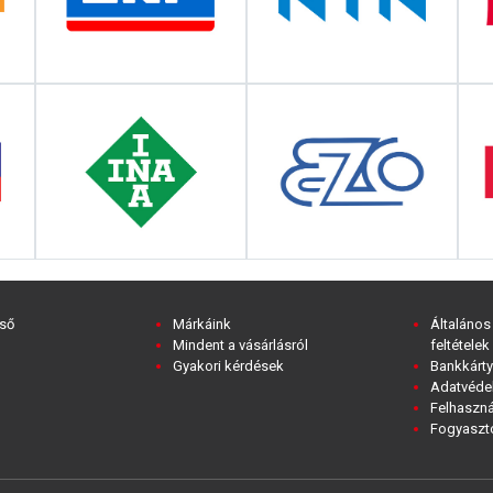
ső
Márkáink
Általános
Mindent a vásárlásról
feltételek
Gyakori kérdések
Bankkárty
Adatvédel
Felhaszná
Fogyasztó