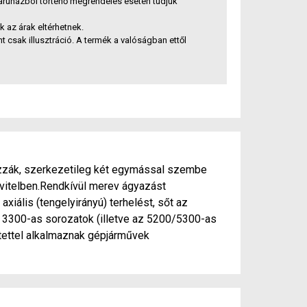
báruházból történő megrendelés esetén tudjuk
az árak eltérhetnek.
t csak illusztráció. A termék a valóságban ettől
zzák, szerkezetileg két egymással szembe
vitelben.Rendkívül merev ágyazást
axiális (tengelyirányú) terhelést, sőt az
s 3300-as sorozatok (illetve az 5200/5300-as
tettel alkalmaznak gépjárművek