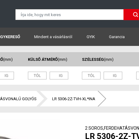
GYKERESŐ
Mindent a vásárlásról
GYIK
Garancia
RŐ
(mm)
KÜLSŐ ÁTMÉRŐ
(mm)
SZÉLESSÉG
(mm)
TÁSVONALÚ GOLYÓS
LR 5306-2Z-TVH-XL*INA
2 SOROS,FERDEHATÁSVON
LR 5306-2Z-T