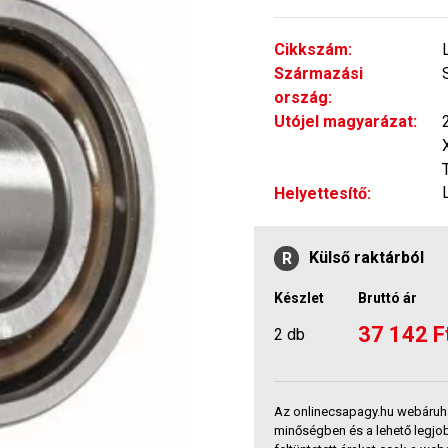
Cikkszám:
Származási
ország:
Utójel magyarázat:
Helyettesítő:
Külső raktárból
R
Készlet
Bruttó ár
37 142 F
2 db
Az onlinecsapagy.hu webáruh
minőségben és a lehető legjo