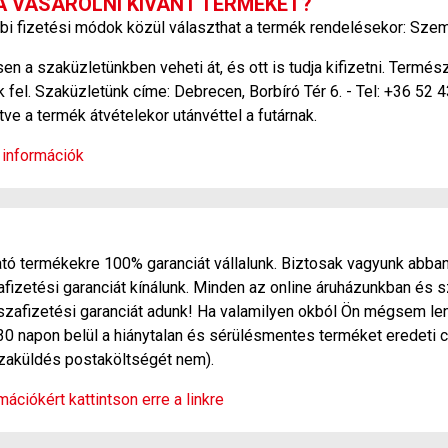
A VÁSÁROLNI KÍVÁNT TERMÉKET?
bi fizetési módok közül választhat a termék rendelésekor: Szem
 a szaküzletünkben veheti át, és ott is tudja kifizetni. Termé
 fel. Szaküzletünk címe: Debrecen, Borbíró Tér 6. - Tel: +36 52 
etve a termék átvételekor utánvéttel a futárnak.
 információk
ó termékekre 100% garanciát vállalunk. Biztosak vagyunk abban
zetési garanciát kínálunk. Minden az online áruházunkban és s
szafizetési garanciát adunk! Ha valamilyen okból Ön mégsem len
30 napon belül a hiánytalan és sérülésmentes terméket eredeti c
sszaküldés postaköltségét nem).
ációkért kattintson erre a linkre