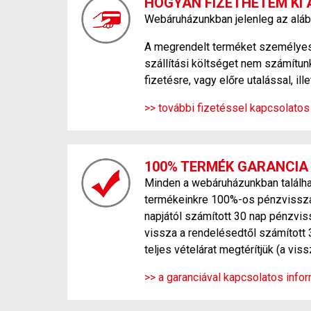
HOGYAN FIZETHETEM KI 
Webáruházunkban jelenleg az aláb
A megrendelt terméket személyesen
szállítási költséget nem számítunk
fizetésre, vagy előre utalással, ill
>> további fizetéssel kapcsolatos
100% TERMÉK GARANCIA
Minden a webáruházunkban találhat
termékeinkre 100%-os pénzvisszafi
napjától számított 30 nap pénzvis
vissza a rendelésedtől számított 
teljes vételárat megtérítjük (a vi
>> a garanciával kapcsolatos inform