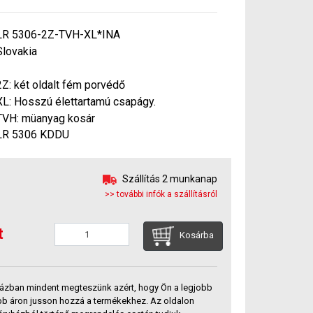
LR 5306-2Z-TVH-XL*INA
Slovakia
2Z: két oldalt fém porvédő
XL: Hosszú élettartamú csapágy.
TVH: müanyag kosár
LR 5306 KDDU
Szállítás 2 munkanap
>> további infók a szállításról
t
Kosárba
ázban mindent megteszünk azért, hogy Ön a legjobb
bb áron jusson hozzá a termékekhez. Az oldalon