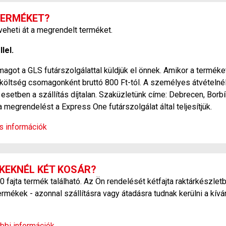
TERMÉKET?
heti át a megrendelt terméket.
lel.
agot a GLS futárszolgálattal küldjük el önnek. Amikor a terméket
si költség csomagonként bruttó 800 Ft-tól. A személyes átvétel
esetben a szállítás díjtalan. Szaküzletünk címe: Debrecen, Borbí
a megrendelést a Express One futárszolgálat által teljesítjük.
os információk
KEKNÉL KÉT KOSÁR?
ajta termék található. Az Ön rendelését kétfajta raktárkészletb
ermékek - azonnal szállításra vagy átadásra tudnak kerülni a kív
bbi információk