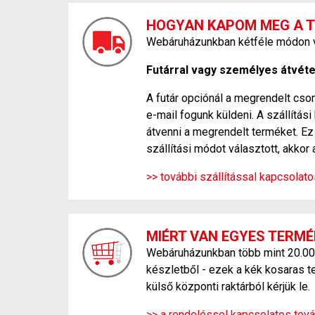
HOGYAN KAPOM MEG A 
Webáruházunkban kétféle módon ve
Futárral vagy személyes átvétel
A futár opciónál a megrendelt csom
e-mail fogunk küldeni. A szállítá
átvenni a megrendelt terméket. Ez 
szállítási módot választott, akkor 
>> további szállítással kapcsolat
MIÉRT VAN EGYES TERMÉ
Webáruházunkban több mint 20.000 f
készletből - ezek a kék kosaras t
külső központi raktárból kérjük le.
>> a rendeléssel kapcsolatos tová