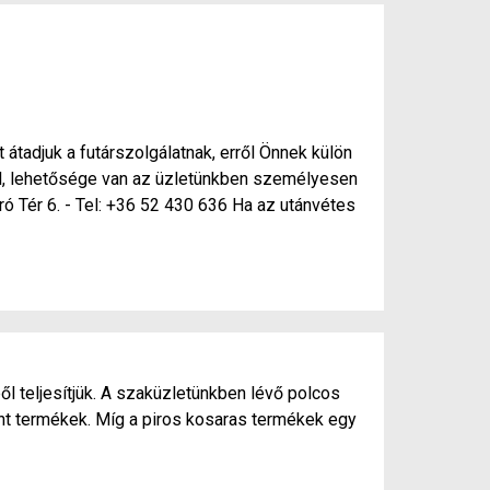
 átadjuk a futárszolgálatnak, erről Önnek külön
nél, lehetősége van az üzletünkben személyesen
ró Tér 6. - Tel: +36 52 430 636 Ha az utánvétes
ől teljesítjük. A szaküzletünkben lévő polcos
ánt termékek. Míg a piros kosaras termékek egy