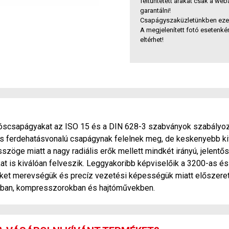
feltüntetett árakat csak a we
garantálni!
Csapágyszaküzletünkben ezek 
A megjelenített fotó esetenkén
eltérhet!
yóscsapágyakat az ISO 15 és a DIN 628-3 szabványok szabályo
os ferdehatásvonalú csapágynak felelnek meg, de keskenyebb ki
szöge miatt a nagy radiális erők mellett mindkét irányú, jelentős 
t is kiválóan felveszik. Leggyakoribb képviselőik a 3200-as é
eket merevségük és precíz vezetési képességük miatt előszere
kban, kompresszorokban és hajtóművekben.