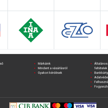
ső
Márkáink
Általános
Mindent a vásárlásról
feltételek
Gyakori kérdések
Bankkárty
Adatvédel
Felhaszná
Fogyasztó