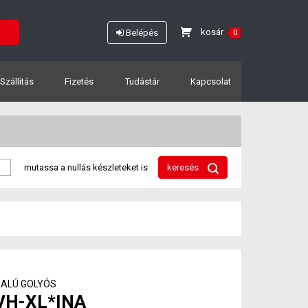
kosár
Belépés
0
Szállítás
Fizetés
Tudástár
Kapcsolat
mutassa a nullás készleteket is
keresés
ALÚ GOLYÓS
VH-XL*INA