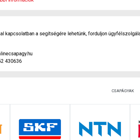
l kapcsolatban a segítségére lehetünk, forduljon ügyfélszolgál
linecsapagy.hu
52 430636
CSAPÁGYAK