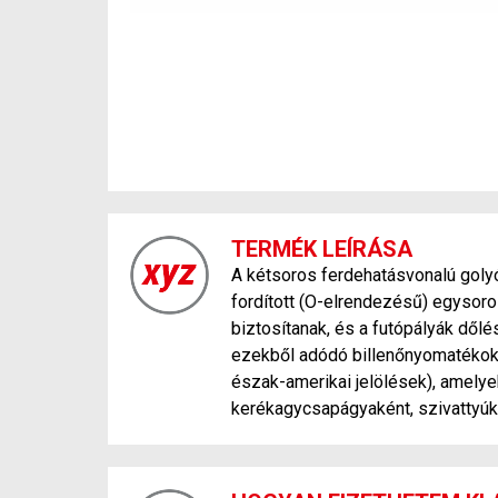
TERMÉK LEÍRÁSA
A kétsoros ferdehatásvonalú gol
fordított (O-elrendezésű) egysor
biztosítanak, és a futópályák dőlés
ezekből adódó billenőnyomatékoka
észak-amerikai jelölések), amely
kerékagycsapágyaként, szivattyú