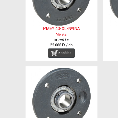
PMEY 40-XL-N*INA
Mérete:
Bruttó ár:
22 668 Ft / db
Kosárba