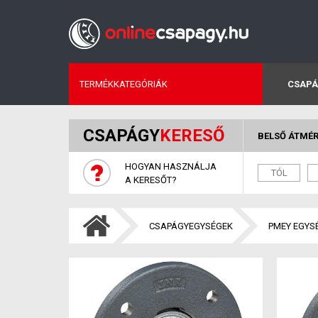
TERMÉKKATEGÓRIÁK
CSAPÁ
CSAPÁGY
KERESŐ
BELSŐ ÁTMÉ
HOGYAN HASZNÁLJA
A KERESŐT?
CSAPÁGYEGYSÉGEK
PMEY EGYS