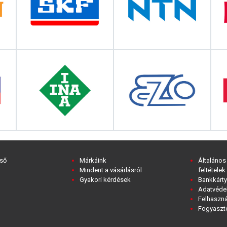
ső
Márkáink
Általános
Mindent a vásárlásról
feltételek
Gyakori kérdések
Bankkárty
Adatvédel
Felhaszná
Fogyasztó