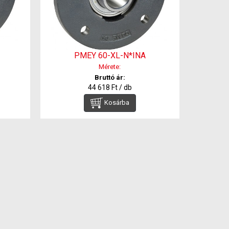
PMEY 60-XL-N*INA
Mérete:
Bruttó ár:
44 618 Ft / db
Kosárba