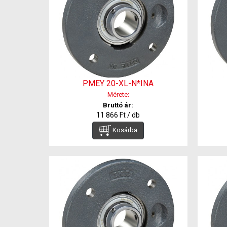
PMEY 20-XL-N*INA
Mérete:
Bruttó ár:
11 866 Ft / db
Kosárba