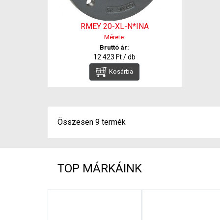
RMEY 20-XL-N*INA
Mérete:
Bruttó ár:
12 423 Ft / db
Kosárba
Összesen 9 termék
TOP MÁRKÁINK