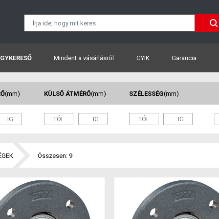
GYKERESŐ
Mindent a vásárlásról
GYIK
Garancia
RŐ
(mm)
KÜLSŐ ÁTMÉRŐ
(mm)
SZÉLESSÉG
(mm)
ÉGEK
Összesen: 9