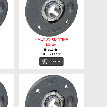
PMEY 35-XL-N*INA
Mérete:
Bruttó ár:
18 352 Ft / db
Kosárba