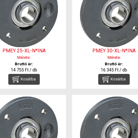
PMEY 25-XL-N*INA
PMEY 30-XL-N*INA
Mérete:
Mérete:
Bruttó ár:
Bruttó ár:
14 755 Ft / db
16 345 Ft / db
Kosárba
Kosárba