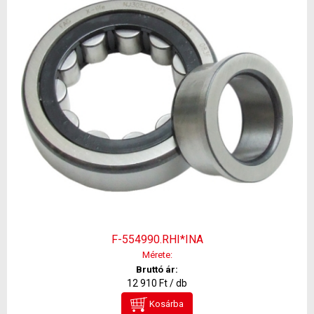
F-554990.RHI*INA
Mérete:
Bruttó ár:
12 910 Ft / db
Kosárba