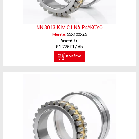
NN 3013 K M C1 NA P4*KOYO
Mérete:
65X100X26
Bruttó ár:
81 725 Ft / db
Kosárba