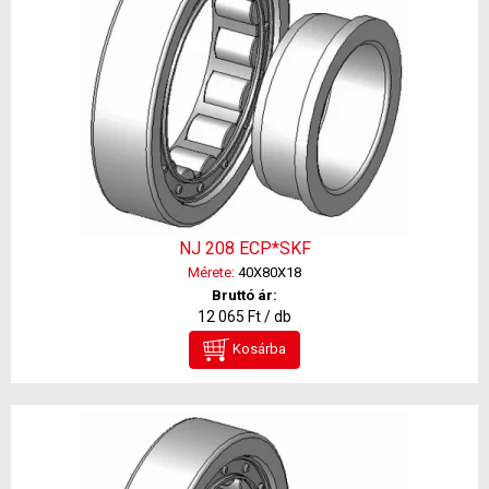
NJ 208 ECP*SKF
Mérete:
40X80X18
Bruttó ár:
12 065 Ft / db
Kosárba