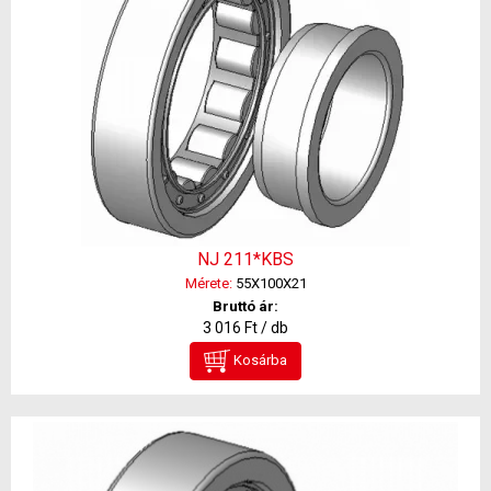
NJ 211*KBS
Mérete:
55X100X21
Bruttó ár:
3 016 Ft / db
Kosárba