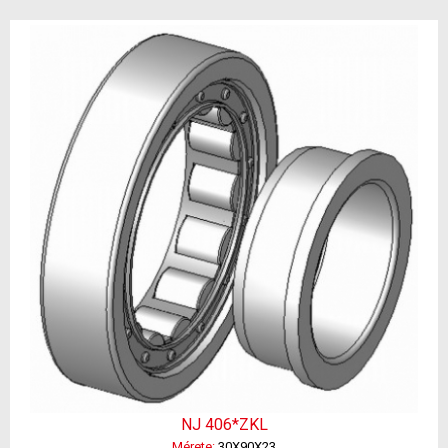
NJ 406*ZKL
Mérete:
30X90X23