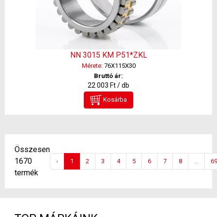
NN 3015 KM P51*ZKL
Mérete:
76X115X30
Bruttó ár:
22 003 Ft / db
Kosárba
Összesen
1670
‹
1
2
3
4
5
6
7
8
...
6
termék