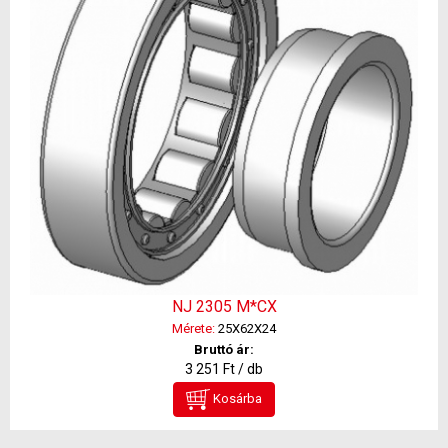
NJ 2305 M*CX
Mérete:
25X62X24
Bruttó ár:
3 251 Ft / db
Kosárba