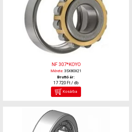
NF 307*KOYO
Mérete:
35X80X21
Bruttó ár:
17 720 Ft / db
Kosárba