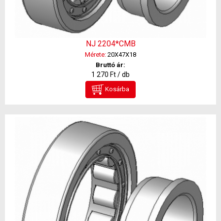
NJ 2204*CMB
Mérete:
20X47X18
Bruttó ár:
1 270 Ft / db
Kosárba