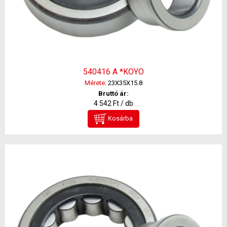
540416 A *KOYO
Mérete:
23X35X15.8
Bruttó ár:
4 542 Ft / db
Kosárba