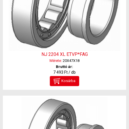
NJ 2204 XL ETVP*FAG
Mérete:
20X47X18
Bruttó ár:
7 493 Ft / db
Kosárba