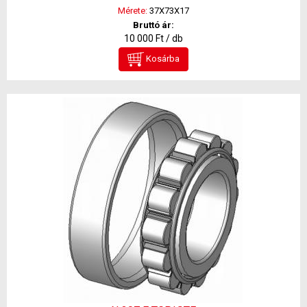
Mérete:
37X73X17
Bruttó ár:
10 000 Ft / db
Kosárba