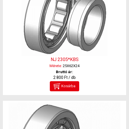
NJ 2305*KBS
Mérete:
25X62X24
Bruttó ár:
2 800 Ft / db
Kosárba