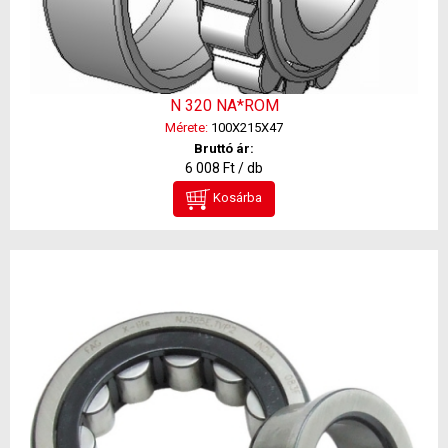
N 320 NA*ROM
Mérete:
100X215X47
Bruttó ár:
6 008 Ft / db
Kosárba