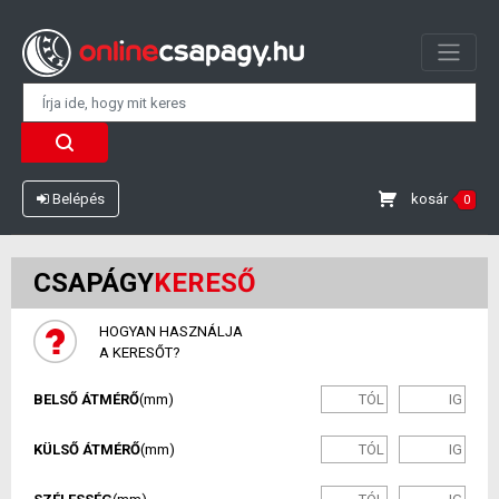
kosár
Belépés
0
CSAPÁGY
KERESŐ
HOGYAN HASZNÁLJA
A KERESŐT?
BELSŐ ÁTMÉRŐ
(mm)
KÜLSŐ ÁTMÉRŐ
(mm)