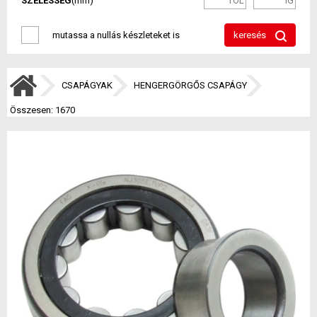
SZÉLESSÉG
(mm)
mutassa a nullás készleteket is
keresés
CSAPÁGYAK
HENGERGÖRGŐS CSAPÁGY
Összesen: 1670