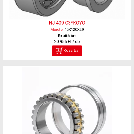
NJ 409 C3*KOYO
Mérete:
45X120X29
Bruttó ár:
20 955 Ft / db
Kosárba