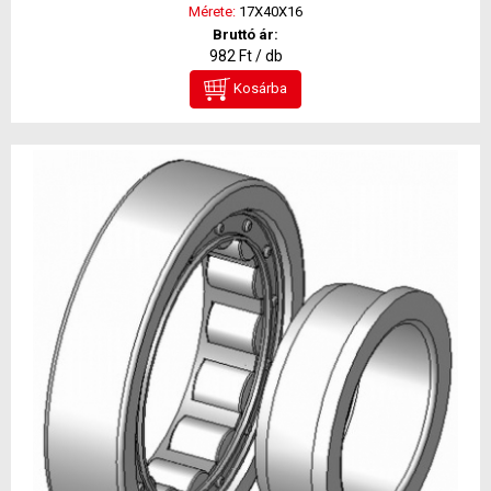
Mérete:
17X40X16
Bruttó ár:
982 Ft / db
Kosárba