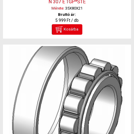
N 307 E TGP*STE
Mérete:
35X80X21
Bruttó ár:
5 999 Ft / db
Kosárba