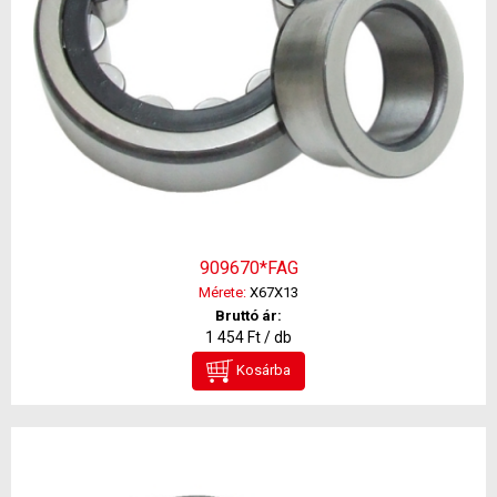
909670*FAG
Mérete:
X67X13
Bruttó ár:
1 454 Ft / db
Kosárba