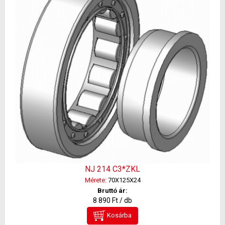
NJ 214 C3*ZKL
Mérete:
70X125X24
Bruttó ár:
8 890 Ft / db
Kosárba