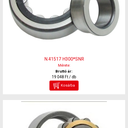
N.41517 H300*SNR
Mérete:
Bruttó ár:
19 048 Ft / db
Kosárba