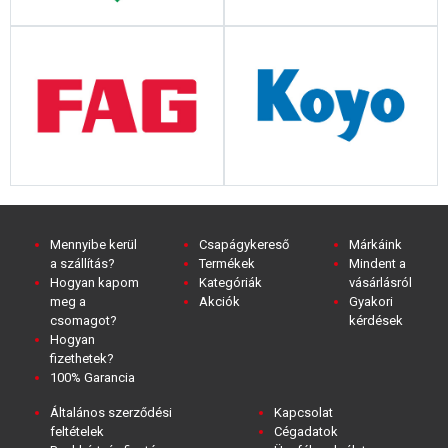
Mennyibe kerül
Csapágykereső
Márkáink
a szállítás?
Termékek
Mindent a
Hogyan kapom
Kategóriák
vásárlásról
meg a
Akciók
Gyakori
csomagot?
kérdések
Hogyan
fizethetek?
100% Garancia
Általános szerződési
Kapcsolat
feltételek
Cégadatok