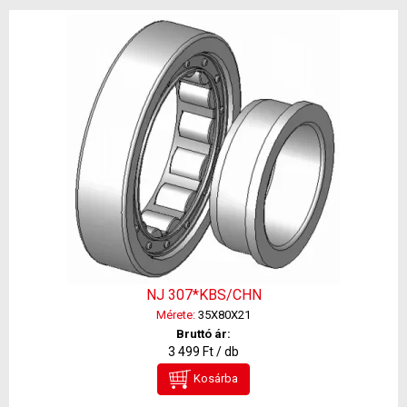
NJ 307*KBS/CHN
Mérete:
35X80X21
Bruttó ár:
3 499 Ft / db
Kosárba