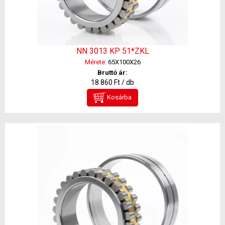
NN 3013 KP 51*ZKL
Mérete:
65X100X26
Bruttó ár:
18 860 Ft / db
Kosárba