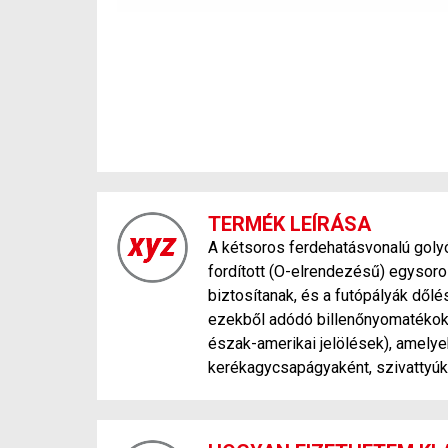
TERMÉK LEÍRÁSA
A kétsoros ferdehatásvonalú gol
fordított (O-elrendezésű) egysor
biztosítanak, és a futópályák dőlés
ezekből adódó billenőnyomatékoka
észak-amerikai jelölések), amely
kerékagycsapágyaként, szivattyú