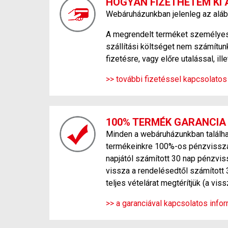
HOGYAN FIZETHETEM KI 
Webáruházunkban jelenleg az aláb
A megrendelt terméket személyesen
szállítási költséget nem számítunk
fizetésre, vagy előre utalással, ill
>> további fizetéssel kapcsolatos
100% TERMÉK GARANCIA
Minden a webáruházunkban találhat
termékeinkre 100%-os pénzvisszafi
napjától számított 30 nap pénzvis
vissza a rendelésedtől számított 
teljes vételárat megtérítjük (a vi
>> a garanciával kapcsolatos inform