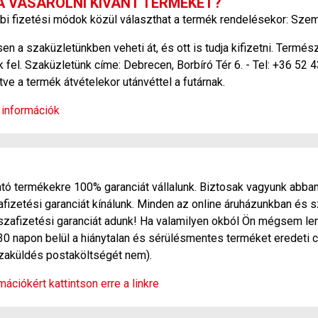
A VÁSÁROLNI KÍVÁNT TERMÉKET?
bi fizetési módok közül választhat a termék rendelésekor: Szem
 a szaküzletünkben veheti át, és ott is tudja kifizetni. Termé
 fel. Szaküzletünk címe: Debrecen, Borbíró Tér 6. - Tel: +36 52 
etve a termék átvételekor utánvéttel a futárnak.
 információk
ó termékekre 100% garanciát vállalunk. Biztosak vagyunk abban
zetési garanciát kínálunk. Minden az online áruházunkban és s
szafizetési garanciát adunk! Ha valamilyen okból Ön mégsem len
30 napon belül a hiánytalan és sérülésmentes terméket eredeti c
sszaküldés postaköltségét nem).
ációkért kattintson erre a linkre