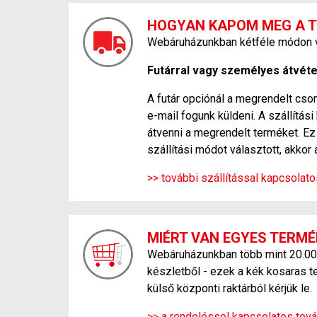
HOGYAN KAPOM MEG A 
Webáruházunkban kétféle módon ve
Futárral vagy személyes átvétel
A futár opciónál a megrendelt csom
e-mail fogunk küldeni. A szállítá
átvenni a megrendelt terméket. Ez 
szállítási módot választott, akkor 
>> további szállítással kapcsolat
MIÉRT VAN EGYES TERMÉ
Webáruházunkban több mint 20.000 f
készletből - ezek a kék kosaras t
külső központi raktárból kérjük le.
>> a rendeléssel kapcsolatos tová