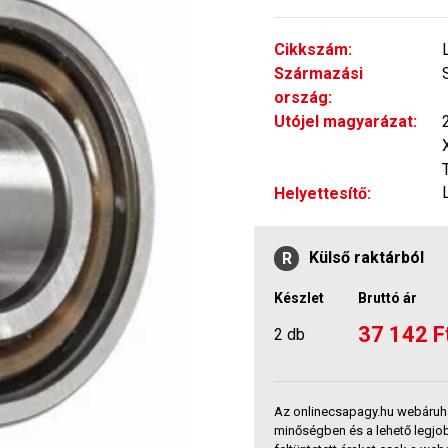
Cikkszám:
Származási
ország:
Utójel magyarázat:
Helyettesítő:
Külső raktárból
R
Készlet
Bruttó ár
37 142 F
2 db
Az onlinecsapagy.hu webáruh
minőségben és a lehető legjo