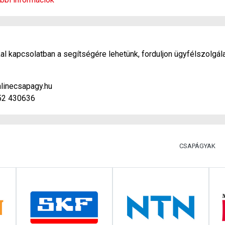
l kapcsolatban a segítségére lehetünk, forduljon ügyfélszolgál
linecsapagy.hu
52 430636
CSAPÁGYAK