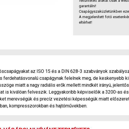
feltüntetett árakat csak a we
garantálni!
Csapágyszaküzletünkben ezek 
A megjelenített fotó esetenkén
eltérhet!
yóscsapágyakat az ISO 15 és a DIN 628-3 szabványok szabályo
os ferdehatásvonalú csapágynak felelnek meg, de keskenyebb ki
szöge miatt a nagy radiális erők mellett mindkét irányú, jelentős 
t is kiválóan felveszik. Leggyakoribb képviselőik a 3200-as é
eket merevségük és precíz vezetési képességük miatt előszere
kban, kompresszorokban és hajtóművekben.