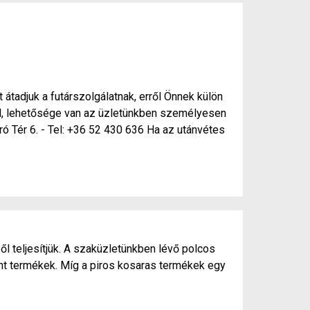
 átadjuk a futárszolgálatnak, erről Önnek külön
nél, lehetősége van az üzletünkben személyesen
ró Tér 6. - Tel: +36 52 430 636 Ha az utánvétes
ől teljesítjük. A szaküzletünkben lévő polcos
ánt termékek. Míg a piros kosaras termékek egy