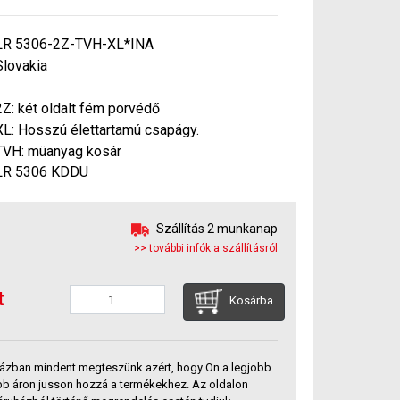
LR 5306-2Z-TVH-XL*INA
Slovakia
2Z: két oldalt fém porvédő
XL: Hosszú élettartamú csapágy.
TVH: müanyag kosár
LR 5306 KDDU
Szállítás 2 munkanap
>> további infók a szállításról
t
Kosárba
ázban mindent megteszünk azért, hogy Ön a legjobb
bb áron jusson hozzá a termékekhez. Az oldalon