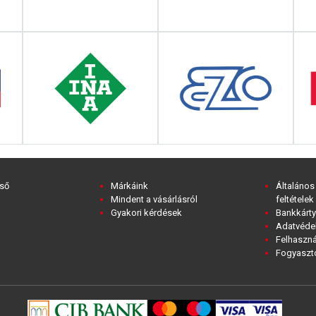
ső
Márkáink
Általános
Mindent a vásárlásról
feltételek
Gyakori kérdések
Bankkárty
Adatvédel
Felhaszná
Fogyasztó