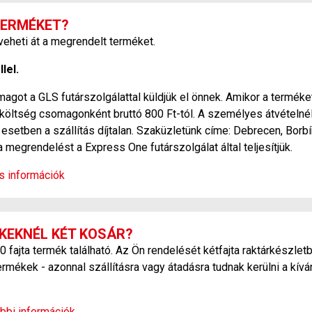
TERMÉKET?
heti át a megrendelt terméket.
lel.
agot a GLS futárszolgálattal küldjük el önnek. Amikor a terméket
si költség csomagonként bruttó 800 Ft-tól. A személyes átvétel
esetben a szállítás díjtalan. Szaküzletünk címe: Debrecen, Borbí
a megrendelést a Express One futárszolgálat által teljesítjük.
os információk
KEKNÉL KÉT KOSÁR?
ajta termék található. Az Ön rendelését kétfajta raktárkészletb
ermékek - azonnal szállításra vagy átadásra tudnak kerülni a kív
bbi információk