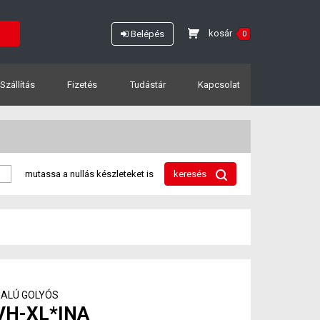
kosár
Belépés
0
Szállítás
Fizetés
Tudástár
Kapcsolat
mutassa a nullás készleteket is
keresés
ALÚ GOLYÓS
VH-XL*INA