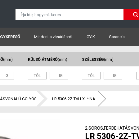
GYKERESŐ
Mindent a vásárlásról
GYIK
Garancia
RŐ
(mm)
KÜLSŐ ÁTMÉRŐ
(mm)
SZÉLESSÉG
(mm)
TÁSVONALÚ GOLYÓS
LR 5306-2Z-TVH-XL*INA
2 SOROS,FERDEHATÁSVON
LR 5306-2Z-T