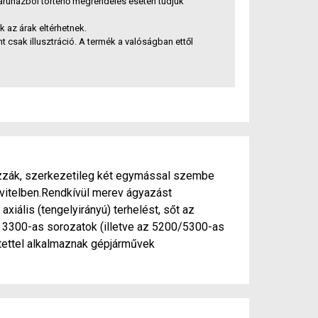
báruházból történő megrendelés esetén tudjuk
az árak eltérhetnek.
t csak illusztráció. A termék a valóságban ettől
zzák, szerkezetileg két egymással szembe
vitelben.Rendkívül merev ágyazást
axiális (tengelyirányú) terhelést, sőt az
s 3300-as sorozatok (illetve az 5200/5300-as
tettel alkalmaznak gépjárművek