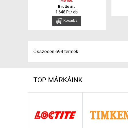
Mérete:
Bruttó ár:
1 648 Ft / db
Kosárba
Összesen 694 termék
TOP MÁRKÁINK