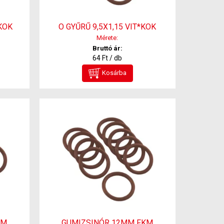
KOK
O GYŰRŰ 9,5X1,15 VIT*KOK
Mérete:
Bruttó ár:
64 Ft / db
Kosárba
KM
GUMIZSINÓR 12MM FKM