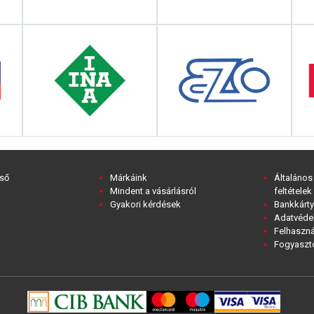
ső
Márkáink
Általános
Mindent a vásárlásról
feltételek
Gyakori kérdések
Bankkárty
Adatvédel
Felhaszná
Fogyasztó