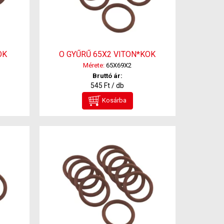
OK
O GYŰRŰ 65X2 VITON*KOK
Mérete:
65X69X2
Bruttó ár:
545 Ft / db
Kosárba