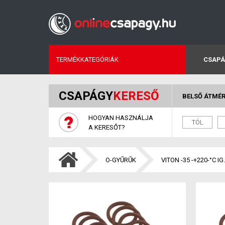
TERMÉKKATEGÓRIÁK
CSAPÁ
CSAPÁGY
KERESŐ
BELSŐ ÁTMÉ
HOGYAN HASZNÁLJA
A KERESŐT?
O-GYŰRŰK
VITON -35 -+220-°C IG.