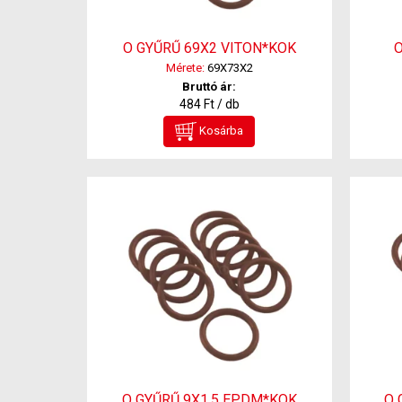
O GYŰRŰ 69X2 VITON*KOK
O
Mérete:
69X73X2
Bruttó ár:
484 Ft / db
Kosárba
O GYŰRŰ 9X1.5 EPDM*KOK
O 