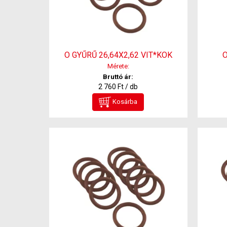
O GYŰRŰ 26,64X2,62 VIT*KOK
O
Mérete:
Bruttó ár:
2 760 Ft / db
Kosárba