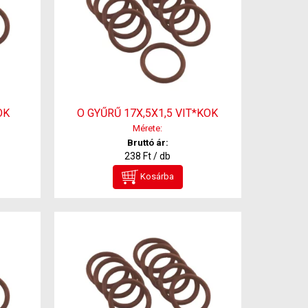
OK
O GYŰRŰ 17X,5X1,5 VIT*KOK
Mérete:
Bruttó ár:
238 Ft / db
Kosárba