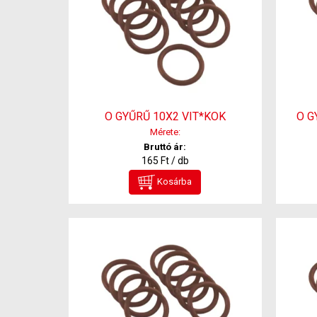
O GYŰRŰ 10X2 VIT*KOK
O G
Mérete:
Bruttó ár:
165 Ft / db
Kosárba