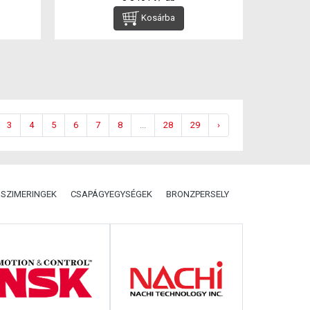
Kosárba
3
4
5
6
7
8
...
28
29
›
SZIMERINGEK
CSAPÁGYEGYSÉGEK
BRONZPERSELY