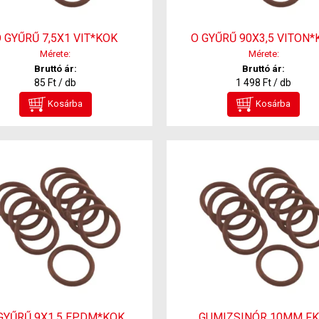
 GYŰRŰ 7,5X1 VIT*KOK
O GYŰRŰ 90X3,5 VITON*
Mérete:
Mérete:
Bruttó ár:
Bruttó ár:
85 Ft / db
1 498 Ft / db
Kosárba
Kosárba
GYŰRŰ 9X1.5 EPDM*KOK
GUMIZSINÓR 10MM F