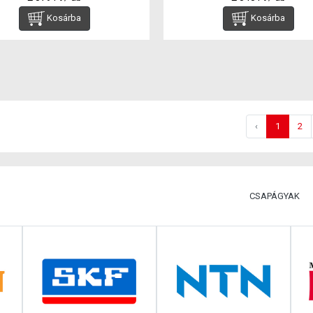
Kosárba
Kosárba
‹
1
2
CSAPÁGYAK