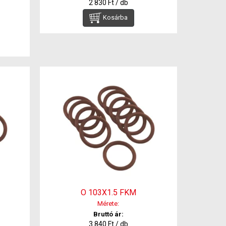
2 830 Ft / db
Kosárba
O 103X1.5 FKM
Mérete:
Bruttó ár:
3 840 Ft / db